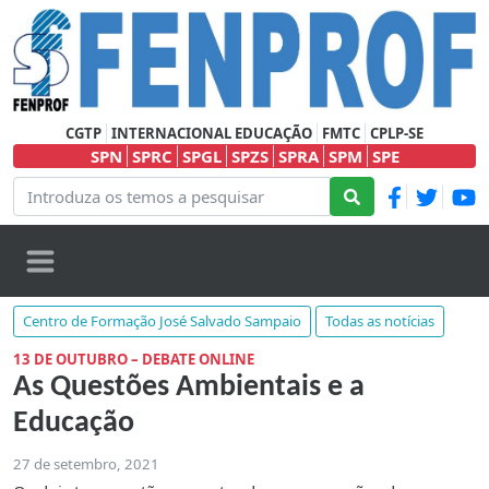
CGTP
INTERNACIONAL EDUCAÇÃO
FMTC
CPLP-SE
SPN
SPRC
SPGL
SPZS
SPRA
SPM
SPE
Centro de Formação José Salvado Sampaio
Todas as notícias
13 DE OUTUBRO – DEBATE ONLINE
As Questões Ambientais e a
Educação
27 de setembro, 2021