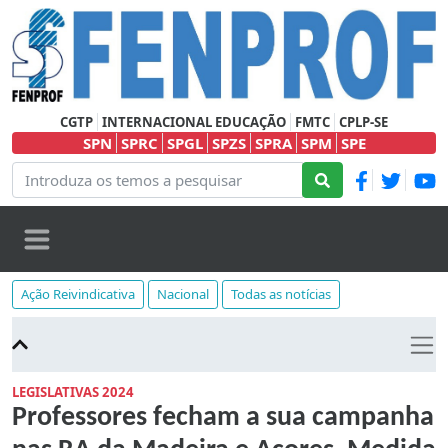
CGTP
INTERNACIONAL EDUCAÇÃO
FMTC
CPLP-SE
SPN
SPRC
SPGL
SPZS
SPRA
SPM
SPE
Ação Reivindicativa
Nacional
Todas as notícias
LEGISLATIVAS 2024
Professores fecham a sua campanha