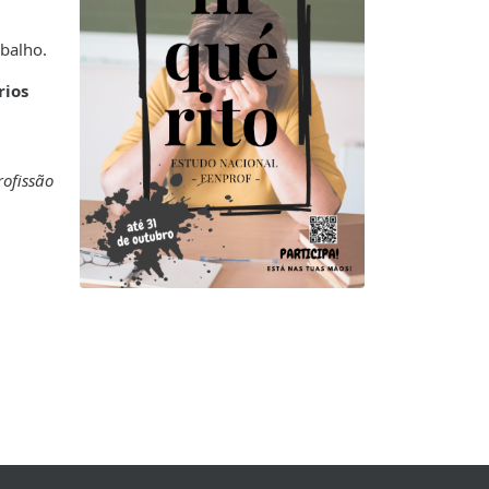
abalho.
rios
rofissão