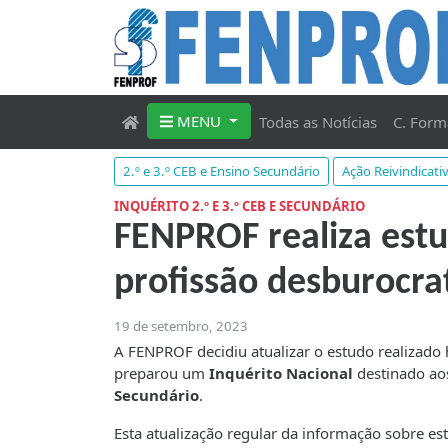
MENU
Todas as Notícias
C. Form
2.º e 3.º CEB e Ensino Secundário
Ação Reivindicati
INQUÉRITO 2.º E 3.º CEB E SECUNDÁRIO
FENPROF realiza estu
profissão desburocra
19 de setembro, 2023
A FENPROF decidiu atualizar o estudo realizado h
preparou um
Inquérito Nacional
destinado a
Secundário
.
Esta atualização regular da informação sobre est