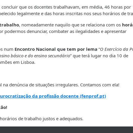
vel concluir que os docentes trabalhavam, em média, 46 horas por
elecido legalmente e das horas inscritas nos seus horários de tr
trabalho
, nomeadamente naquilo que se relaciona com os
horá
or podermos denunciar, combater as ilegalidades e apresentar
dos num
Encontro Nacional que tem por lema
“
O Exercício da P
 ensino básico e do ensino secundário
”
que terá lugar no dia 10 de
Camões em Lisboa.
l na denúncia de situações irregulares. Contamos com ela!
urocratização da profissão docente (fenprof.pt)
ção!
horários de trabalho justos e adequados.