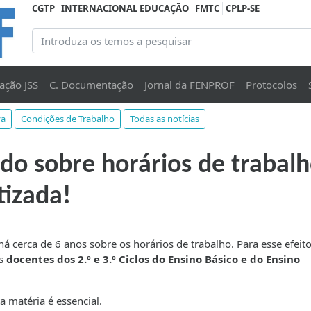
CGTP
INTERNACIONAL EDUCAÇÃO
FMTC
CPLP-SE
ação JSS
C. Documentação
Jornal da FENPROF
Protocolos
va
Condições de Trabalho
Todas as notícias
do sobre horários de trabal
tizada!
á cerca de 6 anos sobre os horários de trabalho. Para esse efeit
os
docentes dos 2.º e 3.º Ciclos do Ensino Básico e do Ensino
a matéria é essencial.