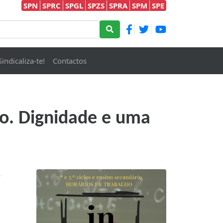
SPN
SPRC
SPGL
SPZS
SPRA
SPM
SPE
Sindicaliza-te!
Contactos
ho. Dignidade e uma
o