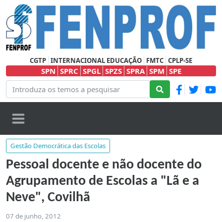
CGTP
INTERNACIONAL EDUCAÇÃO
FMTC
CPLP-SE
SPN
SPRC
SPGL
SPZS
SPRA
SPM
SPE
Gestão Democrática das Escolas
Pessoal docente e não docente do
Agrupamento de Escolas a "Lã e a
Neve", Covilhã
07 de junho, 2012