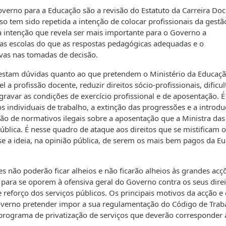
erno para a Educação são a revisão do Estatuto da Carreira Doc
so tem sido repetida a intenção de colocar profissionais da gestão
ma intenção que revela ser mais importante para o Governo a
s escolas do que as respostas pedagógicas adequadas e o
vas nas tomadas de decisão.
restam dúvidas quanto ao que pretendem o Ministério da Educaçã
 a profissão docente, reduzir direitos sócio-profissionais, dificul
gravar as condições de exercício profissional e de aposentação. É
 individuais de trabalho, a extinção das progressões e a introd
ão de normativos ilegais sobre a aposentação que a Ministra das
ública. É nesse quadro de ataque aos direitos que se mistificam 
se a ideia, na opinião pública, de serem os mais bem pagos da E
s não poderão ficar alheios e não ficarão alheios às grandes acç
r para se oporem à ofensiva geral do Governo contra os seus dire
 reforço dos serviços públicos. Os principais motivos da acção e 
overno pretender impor a sua regulamentação do Código de Traba
programa de privatização de serviços que deverão corresponder 