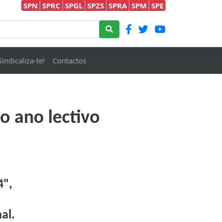
SPN
SPRC
SPGL
SPZS
SPRA
SPM
SPE
Sindicaliza-te!
Contactos
o ano lectivo
4",
al.