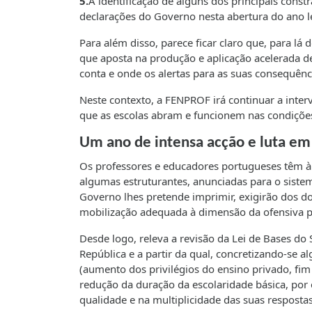
5.
A identificação de alguns dos principais cons
declarações do Governo nesta abertura do ano le
Para além disso, parece ficar claro que, para lá
que aposta na produção e aplicação acelerada d
conta e onde os alertas para as suas consequên
Neste contexto, a FENPROF irá continuar a interv
que as escolas abram e funcionem nas condições
Um ano de intensa acção e luta em 
Os professores e educadores portugueses têm à 
algumas estruturantes, anunciadas para o sistem
Governo lhes pretende imprimir, exigirão dos d
mobilização adequada à dimensão da ofensiva p
Desde logo, releva a revisão da Lei de Bases do
República e a partir da qual, concretizando-se 
(aumento dos privilégios do ensino privado, fim
redução da duração da escolaridade básica, por 
qualidade e na multiplicidade das suas resposta