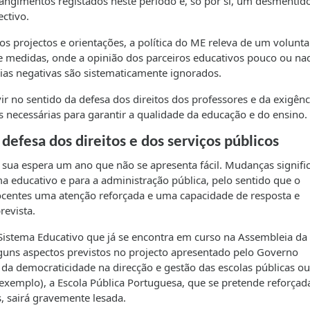
trangimentos registados neste período é, só por si, um desmentid
ctivo.
 dos projectos e orientações, a política do ME releva de um volunt
e medidas, onde a opinião dos parceiros educativos pouco ou na
cias negativas são sistematicamente ignorados.
ir no sentido da defesa dos direitos dos professores e da exigênc
 necessárias para garantir a qualidade da educação e do ensino.
defesa dos direitos e dos serviços públicos
sua espera um ano que não se apresenta fácil. Mudanças signific
a educativo e para a administração pública, pelo sentido que o
ocentes uma atenção reforçada e uma capacidade de resposta e
revista.
 Sistema Educativo que já se encontra em curso na Assembleia da
alguns aspectos previstos no projecto apresentado pelo Governo
 da democraticidade na direcção e gestão das escolas públicas ou
exemplo), a Escola Pública Portuguesa, que se pretende reforçad
s, sairá gravemente lesada.