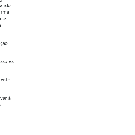
iando,
irma
adas
a
ação
essores
mente
evar à
s