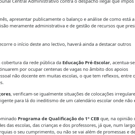
ibunal Central Administrativo contra o despacho ilegal que impôs
mês, apresentar publicamente o balanço e análise de como está a
isão meramente administrativa e de gestão de recursos que pres
orre o início deste ano lectivo, haverá ainda a destacar outros
na cobertura da rede pública da
Educação Pré-Escolar
, acentua-se
tinuarem por ocupar centenas de vagas no âmbito dos apoios
essoal não docente em muitas escolas, o que tem reflexos, entre 
s.
çores
, verificam-se igualmente situações de colocações irregular
 vigente para lá do ineditismo de um calendário escolar onde não 
nominado
Programa de Qualificação do 1º CEB
que, na opinião 
s das escolas, das crianças e dos professores, já que, num largo
arquias o seu cumprimento, ou não se vai além de promessas e d