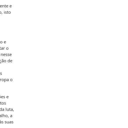
ente e
, isto
o e
tar o
 nesse
ução de
os
uropa o
ões e
itos
da luta,
lho, a
às suas