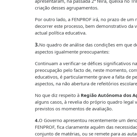
apresentaram, na passada 2ª feira, queixa no Tr
criação desses agrupamentos.
Por outro lado, a FENPROF irá, no prazo de um 
decorrer este processo, bem demonstrativo da v
actual política educativa.
3.
No quadro de análise das condições em que dec
aspectos igualmente preocupantes:
Continuam a verificar-se défices significativos 
preocupação pelo facto de, neste momento, con
educativos, é particularmente grave a falta de p
aspectos, na não abertura de refeitórios escolare
No que diz respeito à
Região Autónoma dos A
alguns casos, à revelia do próprio quadro legal
previstos os momentos de avaliação.
4.
O Governo apresentou recentemente um de
FENPROF, fica claramente aquém das necessidade
conjunto de matérias, ou se remete para as aut