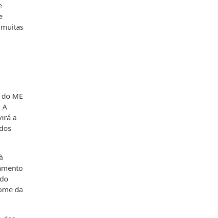
e
e
 muitas
o do ME
. A
irá a
 dos
à
gamento
ido
nome da