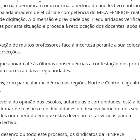
ocação não permitiram uma normal abertura do ano lectivo contrar
palada imagem de eficácia e competência do ME.A FENPROF reaf
de digitação. A dimensão e gravidade das irregularidades verific
s por esta situação e proceda à recolocação dos docentes, após 
ação de muitos professores face à incerteza perante a sua coloc
orrecções.
que apoiará até às últimas consequências a contestação dos prof
da correcção das irregularidades.
as
, com particular incidência nas regiões Norte e Centro, é igual
.
velia da opinião das escolas, autarquias e comunidades, está a l
lumar de tensões e de dificuldades no desenvolvimento dos seu
idos num período em que estas deveriam estar viradas para a
 lectivo.
desenrolou todo este processo, os sindicatos da FENPROF