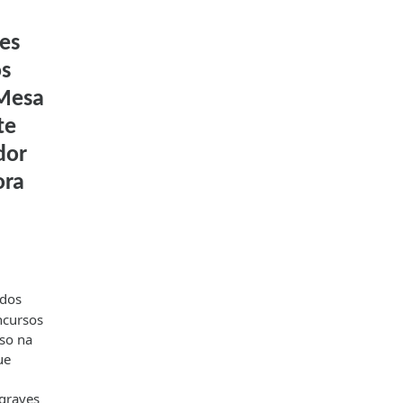
es
os
 Mesa
te
dor
ora
 dos
ncursos
aso na
ue
 graves