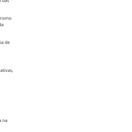
o das
arismo
da
ia de
ativas,
a na