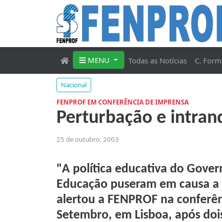
MENU
Todas as Notícias
C. Form
Nacional
FENPROF EM CONFERÊNCIA DE IMPRENSA
Perturbação e intran
25 de outubro, 2003
"A política educativa do Gover
Educação puseram em causa a 
alertou a FENPROF na conferên
Setembro, em Lisboa, após dois