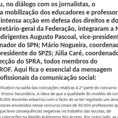
 no diálogo com os jornalistas, o
mobilização dos educadores e professor
 intensa acção em defesa dos direitos e d
cretário-geral da Federação, integraram a
dirigentes Augusto Pascoal, vice-presiden
nador do SPN; Mário Nogueira, coordena
 presidente do SPZS; Júlia Caré, coordenad
recção do SPRA, todos membros do
ROF. Aqui fica o essencial da mensagem
fissionais da comunicação social:
ficativo na saída das colocações relativas à 2ª parte do concurso
 e Ensino Secundário. A ideia de que a qualidade do modelo de co
 8.000 docentes esbarrou com o facto de se ter registado um atr
essores envolvidos nesse concurso (mais de 30.000 professores q
que teve consequências negativas no trabalho das escolas, de
 colocações na Região Autónoma dos Açores. Por outro lado, as