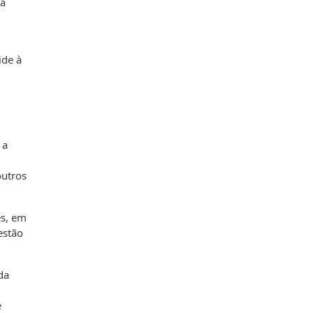
 a
ide à
 a
outros
es, em
estão
da
e