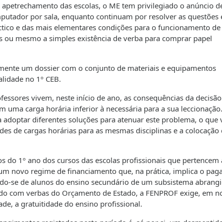
o apetrechamento das escolas, o ME tem privilegiado o anúncio d
utador por sala, enquanto continuam por resolver as questões 
áctico e das mais elementares condições para o funcionamento de
ios ou mesmo a simples existência de verba para comprar papel
mente um dossier com o conjunto de materiais e equipamentos
lidade no 1º CEB.
fessores vivem, neste início de ano, as consequências da decisã
 uma carga horária inferior à necessária para a sua leccionação
a adoptar diferentes soluções para atenuar este problema, o que v
des de cargas horárias para as mesmas disciplinas e a colocação
nos do 1º ano dos cursos das escolas profissionais que pertencem 
a um novo regime de financiamento que, na prática, implica o pa
ndo-se de alunos do ensino secundário de um subsistema abrang
ciado com verbas do Orçamento de Estado, a FENPROF exige, em 
ade, a gratuitidade do ensino profissional.