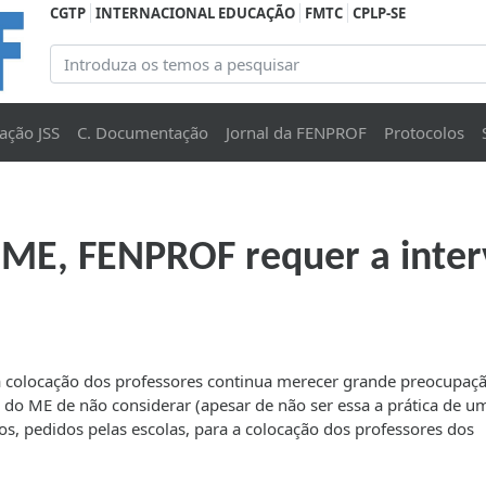
CGTP
INTERNACIONAL EDUCAÇÃO
FMTC
CPLP-SE
ação JSS
C. Documentação
Jornal da FENPROF
Protocolos
o ME, FENPROF requer a inte
da colocação dos professores continua merecer grande preocupaç
a do ME de não considerar (apesar de não ser essa a prática de u
os, pedidos pelas escolas, para a colocação dos professores dos