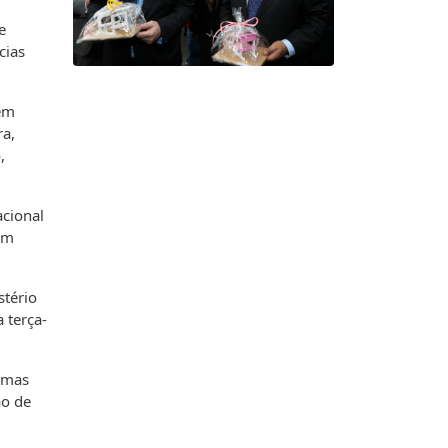
e
cias
vem
ra,
,
acional
om
stério
 terça-
lemas
ão de