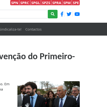
SPN
SPRC
SPGL
SPZS
SPRA
SPM
SPE
Sindicaliza-te!
Contactos
rvenção do Primeiro-
ão. Em
ma