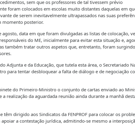
cedimentos, sem que os professores de tal tivessem prévio
nte foram colocados em escolas muito distantes daquelas em qu
vante de serem inevitavelmente ultrapassados nas suas preferên
m momento posterior.
gosto, data em que foram divulgadas as listas de colocação, 
esponsáveis do ME, inicialmente para evitar esta situação e, ago
as também tratar outros aspetos que, entretanto, foram surgindo
sores.
ado Adjunta e da Educação, que tutela esta área, o Secretariado N
tro para tentar desbloquear a falta de diálogo e de negociação c
inete do Primeiro-Ministro o conjunto de cartas enviado ao Mini
te a realização da aguardada reunião ainda durante a manhã desta
e têm dirigido aos Sindicatos da FENPROF para colocar os prob
a apoiar a contestação jurídica, admitindo-se mesmo a interposiç