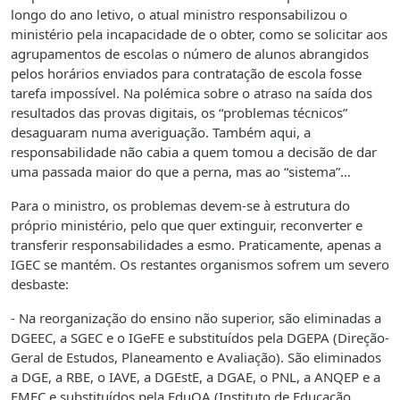
longo do ano letivo, o atual ministro responsabilizou o
ministério pela incapacidade de o obter, como se solicitar aos
agrupamentos de escolas o número de alunos abrangidos
pelos horários enviados para contratação de escola fosse
tarefa impossível. Na polémica sobre o atraso na saída dos
resultados das provas digitais, os “problemas técnicos”
desaguaram numa averiguação. Também aqui, a
responsabilidade não cabia a quem tomou a decisão de dar
uma passada maior do que a perna, mas ao “sistema”…
Para o ministro, os problemas devem-se à estrutura do
próprio ministério, pelo que quer extinguir, reconverter e
transferir responsabilidades a esmo. Praticamente, apenas a
IGEC se mantém. Os restantes organismos sofrem um severo
desbaste:
- Na reorganização do ensino não superior, são eliminadas a
DGEEC, a SGEC e o IGeFE e substituídos pela DGEPA (Direção-
Geral de Estudos, Planeamento e Avaliação). São eliminados
a DGE, a RBE, o IAVE, a DGEstE, a DGAE, o PNL, a ANQEP e a
EMEC e substituídos pela EduQA (Instituto de Educação,