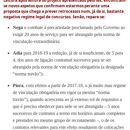
Leitura após leitura do projeto apresentado pelo ME, encontram-
se novos aspetos que confirmam estarmos perante uma
proposta que chega a prever retrocessos num, já de si, bastante
negativo regime legal de concursos. Senão, repare-se:
Nega
o combate à precariedade proclamado pelo Governo ao
exigir 20 anos de serviço para ser abrangido pela norma de
vinculação extraordinária;
Adia
para 2018-19 a redução, já de si insuficiente, de 5 para
4, dos anos de ligação contratual sucessiva para se ser
abrangido pela norma de vinculação obrigatória (a designada
“norma travão”);
Piora
, com efeitos a partir de 2017-18, o já muito mau regime
de vinculação obrigatória em vigor (a mesma “norma
travão”), quando acrescenta ao já extenso rol de requisitos a
que é preciso obedecer para nele se ser abrangido – 5 anos
sucessivos de contratos a termo em horários anuais completos
e prestados no mesmo grupo de recrutamento –, o de os
contratos relevantes para este efeito resultarem de colocações