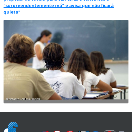
"surpreendentemente má" e avisa que não ficará
quieta"