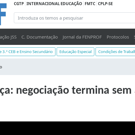
CGTP
INTERNACIONAL EDUCAÇÃO
FMTC
CPLP-SE
ação JSS
C. Documentação
Jornal da FENPROF
Protocolos
 e 3.º CEB e Ensino Secundário
Educação Especial
Condições de Traba
o
ça: negociação termina sem 