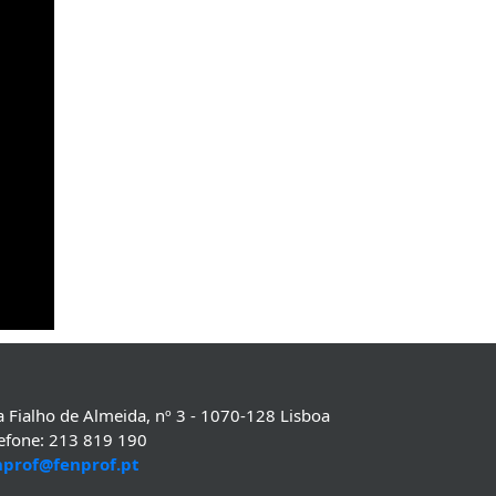
 Fialho de Almeida, nº 3 - 1070-128 Lisboa
lefone: 213 819 190
nprof@fenprof.pt