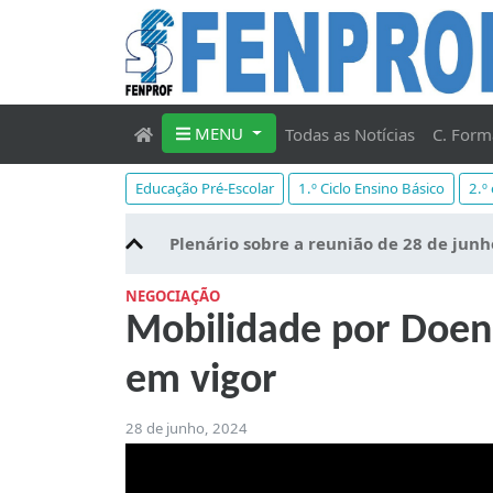
MENU
Todas as Notícias
C. Form
Educação Pré-Escolar
1.º Ciclo Ensino Básico
2.º
Plenário sobre a reunião de 28 de junh
NEGOCIAÇÃO
Mobilidade por Doen
em vigor
28 de junho, 2024