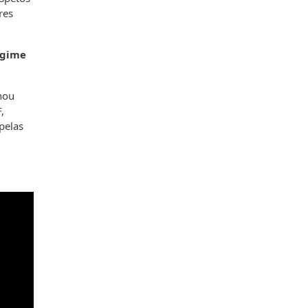
res
regime
nou
,
pelas