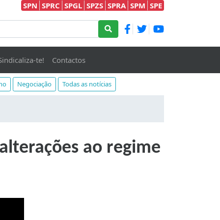
SPN
SPRC
SPGL
SPZS
SPRA
SPM
SPE
Sindicaliza-te!
Contactos
lho
Negociação
Todas as notícias
alterações ao regime