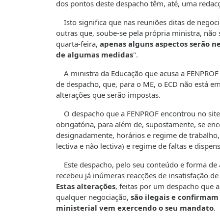
dos pontos deste despacho têm, até, uma redac
Isto significa que nas reuniões ditas de negoc
outras que, soube-se pela própria ministra, não
quarta-feira,
apenas alguns aspectos serão n
de algumas medidas
".
A ministra da Educação que acusa a FENPROF de
de despacho, que, para o ME, o ECD não está e
alterações que serão impostas.
O despacho que a FENPROF encontrou no site do
obrigatória, para além de, supostamente, se e
designadamente, horários e regime de trabalho, 
lectiva e não lectiva) e regime de faltas e dispen
Este despacho, pelo seu conteúdo e forma de a
recebeu já inúmeras reacções de insatisfação d
Estas alterações
, feitas por um despacho que 
qualquer negociação,
são ilegais e confirmam
ministerial vem exercendo o seu mandato
.