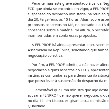
Perante mais este grave atentado à Lei da Nego
ECD que ainda se encontra em vigor, a FENPROF 
suspensão do despacho ministerial na reunião q
dia 20, terça-feira, às 15 horas. Aliás, sobre a
propostas concretas no ME, no passado dia 18 d
consensos sobre a matéria. Na altura, o Secretá
iriam ser tidas em conta essas propostas.
A FENPROF irá ainda apresentar o seu veemente
Assembleia da República, solicitando que também 
negociação colectiva.
Por fim, a FENPROF admite, a não haver altera
negociação alguns aspectos do ECD), apresentar
instâncias comunitárias para denúncia da situaç
que possa levar à suspensão do despacho da mini
É lamentável que uma ministra que age desta f
acusar a FENPROF de não querer negociar, o que
no dia 14, em Lisboa, exigiram a sua demissão e
Qualidade.