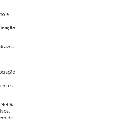
ho e
licação
través
ociação
nentes
e ele,
ivos.
gem de