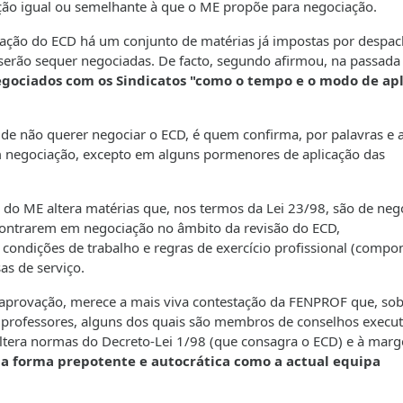
ção igual ou semelhante à que o ME propõe para negociação.
iação do ECD há um conjunto de matérias já impostas por despac
 serão sequer negociadas. De facto, segundo afirmou, na passada
egociados com os Sindicatos "como o tempo e o modo de ap
 não querer negociar o ECD, é quem confirma, por palavras e a
m negociação, excepto em alguns pormenores de aplicação das
 ME altera matérias que, nos termos da Lei 23/98, são de neg
ncontrarem em negociação no âmbito da revisão do ECD,
condições de trabalho e regras de exercício profissional (compo
sas de serviço.
provação, merece a mais viva contestação da FENPROF que, sobr
e professores, alguns dos quais são membros de conselhos execut
altera normas do Decreto-Lei 1/98 (que consagra o ECD) e à mar
 a forma prepotente e autocrática como a actual equipa