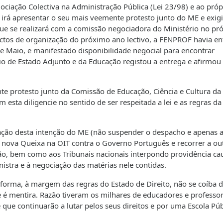
ciação Colectiva na Administração Pública (Lei 23/98) e ao próp
irá apresentar o seu mais veemente protesto junto do ME e exigi
ue se realizará com a comissão negociadora do Ministério no pr
spectos de organização do próximo ano lectivo, a FENPROF havia e
e Maio, e manifestado disponibilidade negocial para encontrar
rio de Estado Adjunto e da Educação registou a entrega e afirmou
 protesto junto da Comissão de Educação, Ciência e Cultura da
esta diligencie no sentido de ser respeitada a lei e as regras da
ção desta intenção do ME (não suspender o despacho e apenas a
 nova Queixa na OIT contra o Governo Português e recorrer a ou
ão, bem como aos Tribunais nacionais interpondo providência cau
stra e à negociação das matérias nele contidas.
orma, à margem das regras do Estado de Direito, não se coíba 
 é mentira. Razão tiveram os milhares de educadores e professo
 que continuarão a lutar pelos seus direitos e por uma Escola Púb