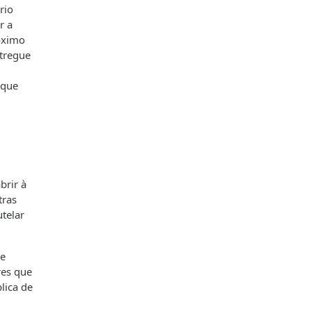
rio
r a
óximo
ntregue
 que
brir à
tras
telar
de
res que
lica de