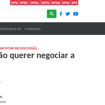
SPN
SPRC
SPGL
SPZS
SPRA
SPM
SPE
Sindicaliza-te!
Contactos
M ESTAR EM DISCUSSÃO...
ão querer negociar a
a
o,
guns