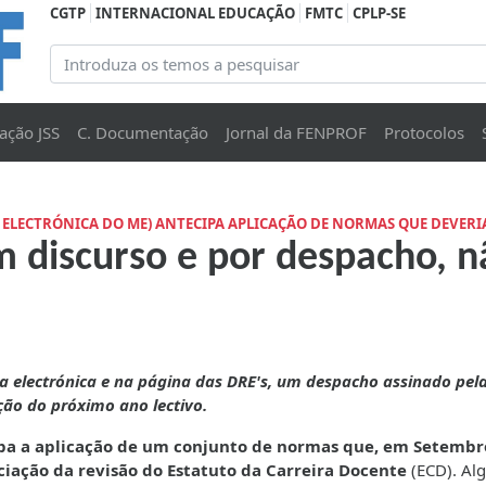
CGTP
INTERNACIONAL EDUCAÇÃO
FMTC
CPLP-SE
ação JSS
C. Documentação
Jornal da FENPROF
Protocolos
ELECTRÓNICA DO ME) ANTECIPA APLICAÇÃO DE NORMAS QUE DEVERIA
m discurso e por despacho, n
a electrónica e na página das DRE's, um despacho assinado pel
ção do próximo ano lectivo.
pa a aplicação de um conjunto de normas que, em Setembr
iação da revisão do Estatuto da Carreira Docente
(ECD). Al