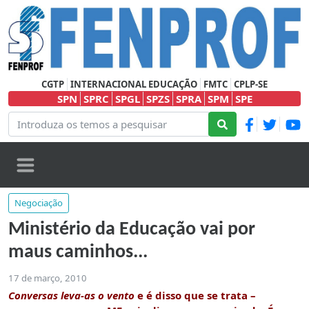
CGTP
INTERNACIONAL EDUCAÇÃO
FMTC
CPLP-SE
SPN
SPRC
SPGL
SPZS
SPRA
SPM
SPE
Negociação
Ministério da Educação vai por
maus caminhos...
17 de março, 2010
Conversas leva-as o vento
e é disso que se trata –