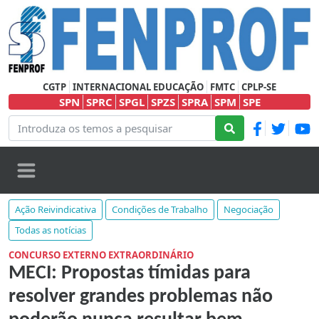
CGTP
INTERNACIONAL EDUCAÇÃO
FMTC
CPLP-SE
SPN
SPRC
SPGL
SPZS
SPRA
SPM
SPE
Ação Reivindicativa
Condições de Trabalho
Negociação
Todas as notícias
CONCURSO EXTERNO EXTRAORDINÁRIO
MECI: Propostas tímidas para
resolver grandes problemas não