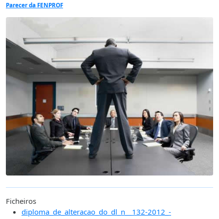
Parecer da FENPROF
Ficheiros
diploma_de_alteracao_do_dl_n__132-2012_-