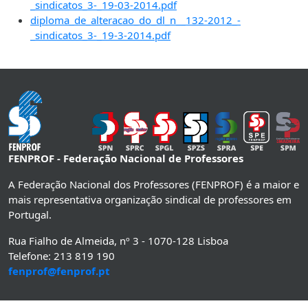
_sindicatos_3-_19-03-2014.pdf
diploma_de_alteracao_do_dl_n__132-2012_-
_sindicatos_3-_19-3-2014.pdf
FENPROF - Federação Nacional de Professores
A Federação Nacional dos Professores (FENPROF) é a maior e
mais representativa organização sindical de professores em
Portugal.
Rua Fialho de Almeida, nº 3 - 1070-128 Lisboa
Telefone: 213 819 190
fenprof@fenprof.pt