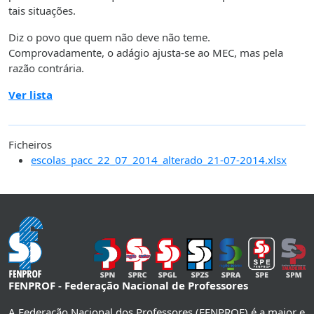
tais situações.
Diz o povo que quem não deve não teme.
Comprovadamente, o adágio ajusta-se ao MEC, mas pela
razão contrária.
Ver lista
Ficheiros
escolas_pacc_22_07_2014_alterado_21-07-2014.xlsx
FENPROF - Federação Nacional de Professores
A Federação Nacional dos Professores (FENPROF) é a maior e