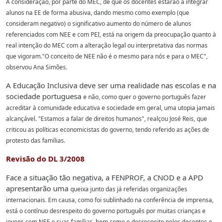
A consideração, por parte do MEC, de que os docentes estarão a
integrar
alunos na EE de forma abusiva, dando mesmo como exemplo (que
consideram
negativo) o significativo aumento do número de alunos
referenciados com NEE e com PEI,
está na origem da preocupação quanto à
real intenção do MEC com a alteração legal ou
interpretativa das normas
que vigoram."O conceito de NEE não é o mesmo para nós e para o MEC",
observou Ana Simões.
A Educação Inclusiva deve ser uma realidade nas escolas e na
sociedade portuguesa
e não, como quer o governo português fazer
acreditar à comunidade educativa e sociedade
em geral, uma utopia jamais
alcançável. "Estamos a falar de direitos humanos", realçou José Reis, que
criticou as políticas economicistas do governo, tendo referido as ações de
protesto das famílias.
Revisão do DL 3/2008
Face a situação tão negativa, a FENPROF, a CNOD e a APD
apresentarão uma
queixa junto das já referidas organizações
internacionais.
Em causa, como foi sublinhado na conferência de imprensa,
está o
contínuo desrespeito do governo português por muitas crianças e
jovens com NEE e suas
famílias, bem como o desrespeito pelos docentes e