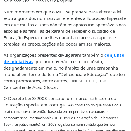
o que pode vir aí...", frisou Mário Nogueira.
Num momento em que o MEC se prepara para alterar a lei
e/ou alguns dos normativos referentes à Educação Especial e
em que muitos alunos não têm os apoios indispensáveis nas
escolas e as famílias deixaram de receber o subsídio de
Educação Especial que lhes garantia o acesso a apoios e
terapias, as preocupações não poderiam ser maiores.
As organizações presentes divulgaram também o
conjunto
de iniciativas
que promoverão a este propósito,
designadamente em maio, no âmbito de uma campanha
mundial em torno do tema “Deficiência e Educação”, que tem
como promotores, entre outros, UNESCO, OIT, IE e
Campanha de Ação Global.
O Decreto Lei 3/2008 constitui um marco na história da
Educação Especial em Portugal. Ao
contrário do que tinha sido a
prática inclusiva até então, baseada em imperativos nacionais
e
compromissos internacionais (DL 319/91 e Declaração de Salamanca/
1994,
respetivamente), em 2008 legislou-se num sentido que tornou
bastante mais restritivas as
condições para a inclusão e levou, em diversos