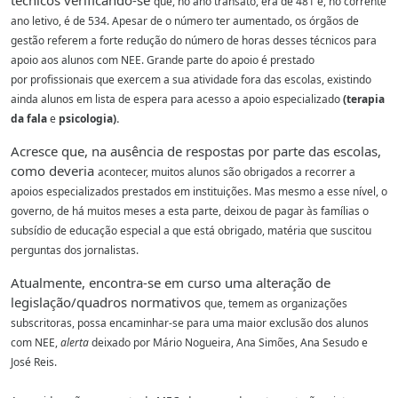
técnicos verificando-se
que, no ano transato, era de 481 e, no corrente
ano letivo, é de 534. Apesar de o número
ter aumentado, os órgãos de
gestão referem a forte redução do número de horas desses
técnicos para
apoio aos alunos com NEE. Grande parte do apoio é prestado
por
profissionais que exercem a sua atividade fora das escolas, existindo
ainda alunos em lista
de espera para acesso a apoio especializado
(terapia
da fala
e
psicologia).
Acresce que, na ausência de respostas por parte das escolas,
como deveria
acontecer, muitos alunos são obrigados a recorrer a
apoios especializados prestados em
instituições. Mas mesmo a esse nível, o
governo, de há muitos meses a esta parte, deixou
de pagar às famílias o
subsídio de educação especial a que está obrigado, matéria que suscitou
perguntas dos jornalistas.
Atualmente, encontra-se em curso uma alteração de
legislação/quadros normativos
que, temem as organizações
subscritoras, possa encaminhar-se para uma maior exclusão
dos alunos
com NEE,
alerta
deixado por Mário Nogueira, Ana Simões, Ana Sesudo e
José Reis.