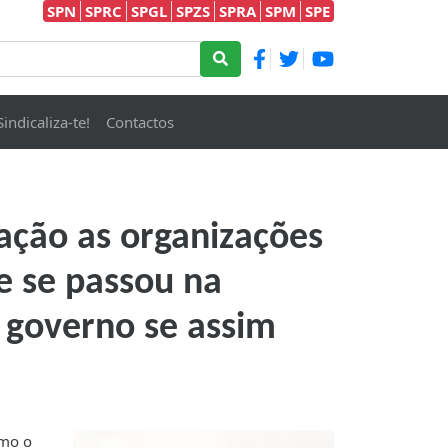
SPN
SPRC
SPGL
SPZS
SPRA
SPM
SPE
Sindicaliza-te!
Contactos
ação as organizações
e se passou na
 governo se assim
omo o