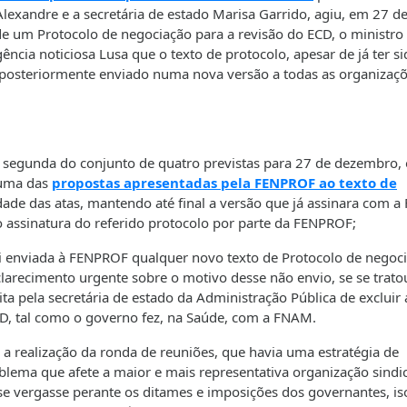
lexandre e a secretária de estado Marisa Garrido, agiu, em 27 d
de um Protocolo de negociação para a revisão do ECD, o ministro
ência noticiosa Lusa que o texto de protocolo, apesar de já ter s
 posteriormente enviado numa nova versão a todas as organizaç
a segunda do conjunto de quatro previstas para 27 de dezembro, 
huma das
propostas apresentadas pela FENPROF ao texto de
idade das atas, mantendo até final a versão que já assinara com a 
 assinatura do referido protocolo por parte da FENPROF;
foi enviada à FENPROF qualquer novo texto de Protocolo de negoc
larecimento urgente sobre o motivo desse não envio, se se trato
a pela secretária de estado da Administração Pública de excluir 
D, tal como o governo fez, na Saúde, com a FNAM.
 a realização da ronda de reuniões, que havia uma estratégia de
lema que afete a maior e mais representativa organização sindic
se vergasse perante os ditames e imposições dos governantes, is