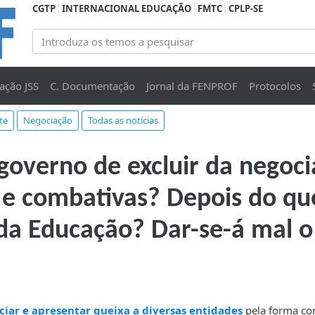
CGTP
INTERNACIONAL EDUCAÇÃO
FMTC
CPLP-SE
ação JSS
C. Documentação
Jornal da FENPROF
Protocolos
te
Negociação
Todas as notícias
governo de excluir da negoci
 e combativas? Depois do qu
da Educação? Dar-se-á mal o
iar e apresentar queixa a diversas entidades
pela forma c