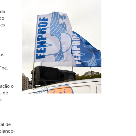
e
 da
ido
ões
os
Fne.
iação o
u de
a
al de
olando-