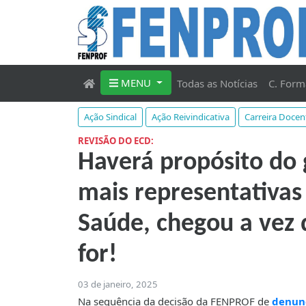
MENU
Todas as Notícias
C. Form
Ação Sindical
Ação Reivindicativa
Carreira Docen
REVISÃO DO ECD:
Haverá propósito do 
mais representativas
Saúde, chegou a vez 
for!
03 de janeiro, 2025
Na sequência da decisão da FENPROF de
denunc