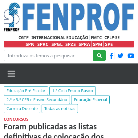
CGTP
INTERNACIONAL EDUCAÇÃO
FMTC
CPLP-SE
SPN
SPRC
SPGL
SPZS
SPRA
SPM
SPE
Educação Pré-Escolar
1.º Ciclo Ensino Básico
2.º e 3.º CEB e Ensino Secundário
Educação Especial
Carreira Docente
Todas as notícias
CONCURSOS
Foram publicadas as listas
definitivas de colocação dos