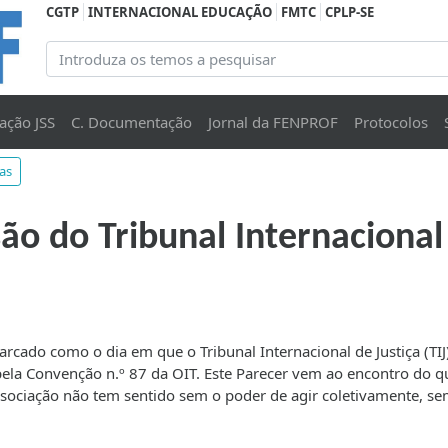
CGTP
INTERNACIONAL EDUCAÇÃO
FMTC
CPLP-SE
ação JSS
C. Documentação
Jornal da FENPROF
Protocolos
ias
o do Tribunal Internacional 
rcado como o dia em que o Tribunal Internacional de Justiça (TIJ
pela Convenção n.º 87 da OIT. Este Parecer vem ao encontro do q
ssociação não tem sentido sem o poder de agir coletivamente, se