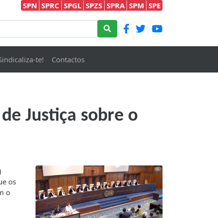
SPN
SPRC
SPGL
SPZS
SPRA
SPM
SPE
Sindicaliza-te!
Contactos
de Justiça sobre o
)
ue os
m o