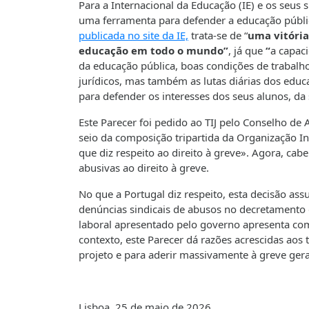
Para a Internacional da Educação (IE) e os seus
uma ferramenta para defender a educação públic
publicada no site da IE,
trata-se de “
uma vitória
educação em todo o mundo”
, já que
“
a capac
da educação pública, boas condições de trabalho
jurídicos, mas também as lutas diárias dos edu
para defender os interesses dos seus alunos, d
Este Parecer foi pedido ao TIJ pelo Conselho de
seio da composição tripartida da Organização In
que diz respeito ao direito à greve». Agora, cab
abusivas ao direito à greve.
No que a Portugal diz respeito, esta decisão a
denúncias sindicais de abusos no decretamento 
laboral apresentado pelo governo apresenta com
contexto, este Parecer dá razões acrescidas aos 
projeto e para aderir massivamente à greve gera
Lisboa, 25 de maio de 2026