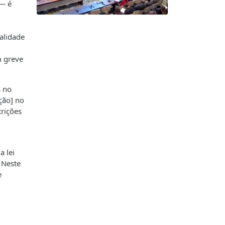
 — é
alidade
m greve
s no
ção] no
trições
a lei
 Neste
e