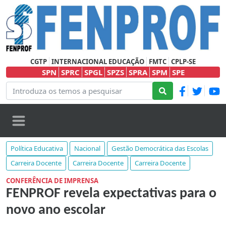
CGTP
INTERNACIONAL EDUCAÇÃO
FMTC
CPLP-SE
SPN
SPRC
SPGL
SPZS
SPRA
SPM
SPE
Política Educativa
Nacional
Gestão Democrática das Escolas
Carreira Docente
Carreira Docente
Carreira Docente
CONFERÊNCIA DE IMPRENSA
FENPROF revela expectativas para o
novo ano escolar