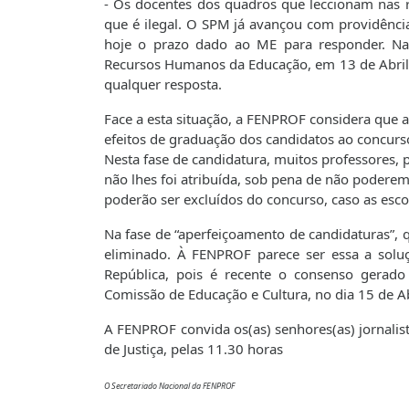
- Os docentes dos quadros que leccionam nas 
que é ilegal. O SPM já avançou com providência
hoje o prazo dado ao ME para responder. Na
Recursos Humanos da Educação, em 13 de Abril, 
qualquer resposta.
Face a esta situação, a FENPROF considera que 
efeitos de graduação dos candidatos ao concurs
Nesta fase de candidatura, muitos professores, 
não lhes foi atribuída, sob pena de não poderem 
poderão ser excluídos do concurso, caso as esco
Na fase de “aperfeiçoamento de candidaturas”, q
eliminado. À FENPROF parece ser essa a solu
República, pois é recente o consenso gerado
Comissão de Educação e Cultura, no dia 15 de Abri
A FENPROF convida os(as) senhores(as) jornalis
de Justiça, pelas 11.30 horas
O Secretariado Nacional da FENPROF