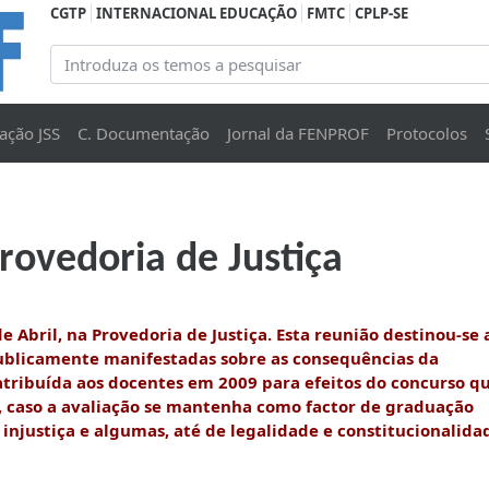
CGTP
INTERNACIONAL EDUCAÇÃO
FMTC
CPLP-SE
ação JSS
C. Documentação
Jornal da FENPROF
Protocolos
ovedoria de Justiça
e Abril, na Provedoria de Justiça. Esta reunião destinou-se 
ublicamente manifestadas sobre as consequências da
tribuída aos docentes em 2009 para efeitos do concurso q
, caso a avaliação se mantenha como factor de graduação
e injustiça e algumas, até de legalidade e constitucionalida