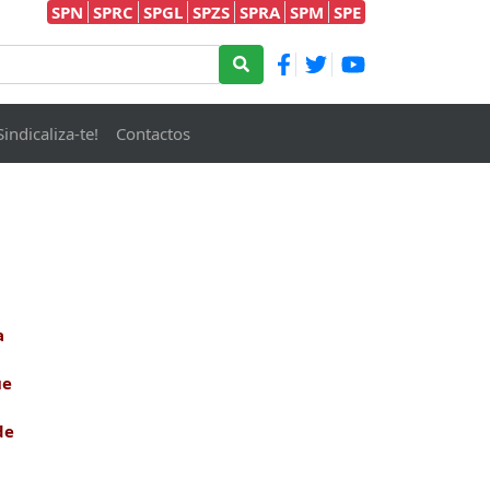
SPN
SPRC
SPGL
SPZS
SPRA
SPM
SPE
Sindicaliza-te!
Contactos
a
ue
de