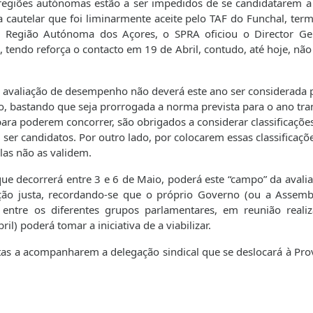
regiões autónomas estão a ser impedidos de se candidatarem a
 cautelar que foi liminarmente aceite pelo TAF do Funchal, ter
 Região Autónoma dos Açores, o SPRA oficiou o Director Ge
tendo reforça o contacto em 19 de Abril, contudo, até hoje, não
a avaliação de desempenho não deverá este ano ser considerada 
o, bastando que seja prorrogada a norma prevista para o ano tra
para poderem concorrer, são obrigados a considerar classificaçõe
ser candidatos. Por outro lado, por colocarem essas classificaçõ
las não as validem.
ue decorrerá entre 3 e 6 de Maio, poderá este “campo” da avalia
ção justa, recordando-se que o próprio Governo (ou a Assemb
 entre os diferentes grupos parlamentares, em reunião reali
l) poderá tomar a iniciativa de a viabilizar.
tas a acompanharem a delegação sindical que se deslocará à Pro