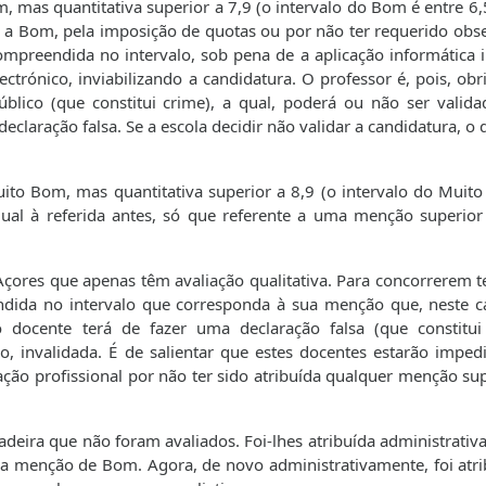
m, mas quantitativa superior a 7,9 (o intervalo do Bom é entre 6,
r a Bom, pela imposição de quotas ou por não ter requerido obs
mpreendida no intervalo, sob pena de a aplicação informática 
trónico, inviabilizando a candidatura. O professor é, pois, obr
lico (que constitui crime), a qual, poderá ou não ser valida
 declaração falsa. Se a escola decidir não validar a candidatura, o
Muito Bom, mas quantitativa superior a 8,9 (o intervalo do Muit
gual à referida antes, só que referente a uma menção superio
çores que apenas têm avaliação qualitativa. Para concorrerem t
endida no intervalo que corresponda à sua menção que, neste ca
ocente terá de fazer uma declaração falsa (que constitui
ão, invalidada. É de salientar que estes docentes estarão imped
ção profissional por não ter sido atribuída qualquer menção sup
eira que não foram avaliados. Foi-lhes atribuída administrativ
, a menção de Bom. Agora, de novo administrativamente, foi atri