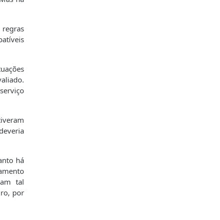
 regras
atíveis
tuações
aliado.
serviço
tiveram
deveria
anto há
damento
am tal
ro, por