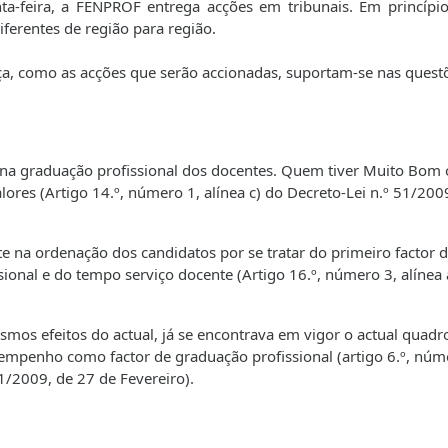
a-feira, a FENPROF entrega acções em tribunais. Em princípio
ferentes de região para região.
ça, como as acções que serão accionadas, suportam-se nas quest
te na graduação profissional dos docentes. Quem tiver Muito Bom
lores (Artigo 14.º, número 1, alínea c) do Decreto-Lei n.º 51/200
te na ordenação dos candidatos por se tratar do primeiro factor 
ional e do tempo serviço docente (Artigo 16.º, número 3, alínea 
mos efeitos do actual, já se encontrava em vigor o actual quadro
sempenho como factor de graduação profissional (artigo 6.º, núm
51/2009, de 27 de Fevereiro).