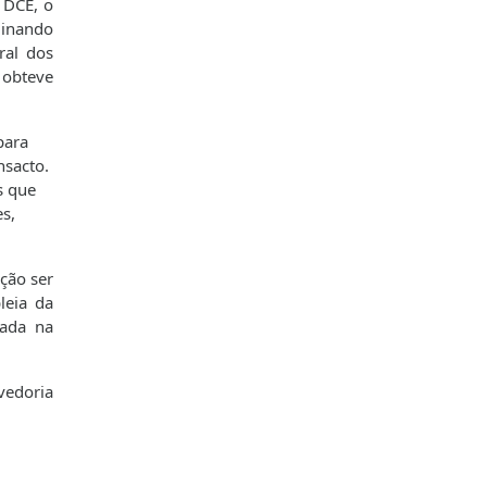
 DCE, o
minando
ral dos
 obteve
para
nsacto.
s que
es,
ção ser
leia da
zada na
vedoria