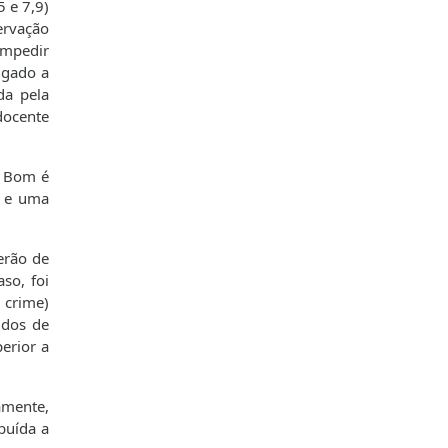
5 e 7,9)
ervação
impedir
igado a
da pela
 docente
o Bom é
r e uma
erão de
so, foi
 crime)
idos de
erior a
amente,
buída a