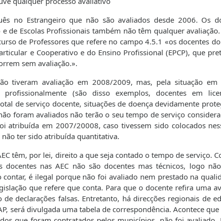
ouve qualquer processo avaliativo
uês no Estrangeiro que não são avaliados desde 2006. Os d
o e de Escolas Profissionais também não têm qualquer avaliação.
curso de Professores que refere no campo 4.5.1 «os docentes do
articular e Cooperativo e do Ensino Profissional (EPCP), que pr
orrem sem avaliação.».
, não tiveram avaliação em 2008/2009, mas, pela situação em
 profissionalmente (são disso exemplos, docentes em lic
total de serviço docente, situações de doença devidamente prote
 não foram avaliados não terão o seu tempo de serviço considera
 foi atribuída em 2007/20008, caso tivessem sido colocados nes
 não ter sido atribuída quantitativa.
C têm, por lei, direito a que seja contado o tempo de serviço. C
 os docentes nas AEC não são docentes mas técnicos, logo nã
 contar, é ilegal porque não foi avaliado nem prestado na quali
egislação que refere que conta. Para que o docente refira uma av
 de declarações falsas. Entretanto, há direcções regionais de e
AP, será divulgada uma tabela de correspondência. Acontece que
os que foram contratados pelos municípios, não foi avaliado.