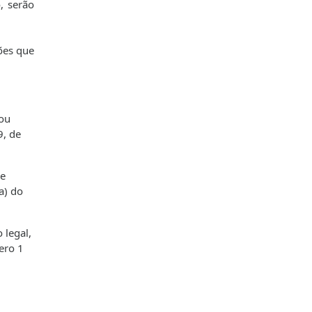
, serão
ões que
 ou
9, de
de
a) do
 legal,
ero 1