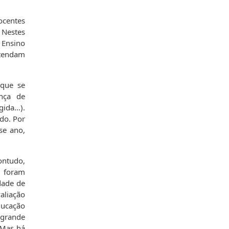
ocentes
 Nestes
 Ensino
etendam
 que se
ença de
gida…).
do. Por
se ano,
ontudo,
o foram
dade de
aliação
ducação
 grande
 Mas há