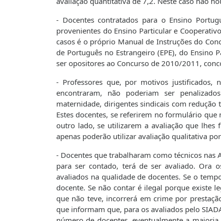
avaliação quantitativa de 7,2. Neste caso não h
- Docentes contratados para o Ensino Portug
provenientes do Ensino Particular e Cooperativ
casos é o próprio Manual de Instruções do Con
de Português no Estrangeiro (EPE), do Ensino P
ser opositores ao Concurso de 2010/2011, conc
- Professores que, por motivos justificados
encontraram, não poderiam ser penalizados
maternidade, dirigentes sindicais com redução 
Estes docentes, se referirem no formulário que
outro lado, se utilizarem a avaliação que lhes
apenas poderão utilizar avaliação qualitativa por
- Docentes que trabalharam como técnicos nas AE
para ser contado, terá de ser avaliado. Ora
avaliados na qualidade de docentes. Se o tempo
docente. Se não contar é ilegal porque existe l
que não teve, incorrerá em crime por prestação
que informam que, para os avaliados pelo SIAD
número de docentes, eventualmente a maioria d