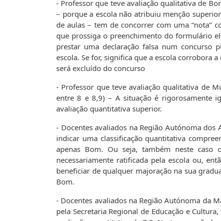
- Professor que teve avaliação qualitativa de Bo
– porque a escola não atribuiu menção superio
de aulas – tem de concorrer com uma “nota” co
que prossiga o preenchimento do formulário elec
prestar uma declaração falsa num concurso púb
escola. Se for, significa que a escola corrobora a
será excluído do concurso
- Professor que teve avaliação qualitativa de 
entre 8 e 8,9) – A situação é rigorosamente i
avaliação quantitativa superior.
- Docentes avaliados na Região Autónoma dos A
indicar uma classificação quantitativa compre
apenas Bom. Ou seja, também neste caso o d
necessariamente ratificada pela escola ou, ent
beneficiar de qualquer majoração na sua gradua
Bom.
- Docentes avaliados na Região Autónoma da Mad
pela Secretaria Regional de Educação e Cultura