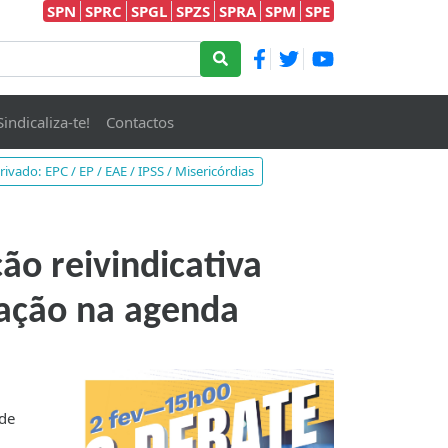
SPN
SPRC
SPGL
SPZS
SPRA
SPM
SPE
Sindicaliza-te!
Contactos
rivado: EPC / EP / EAE / IPSS / Misericórdias
ão reivindicativa
cação na agenda
 de