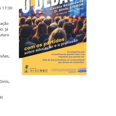
às 17:30
cação
o. Já
uturo
niões,
Dinis,
às