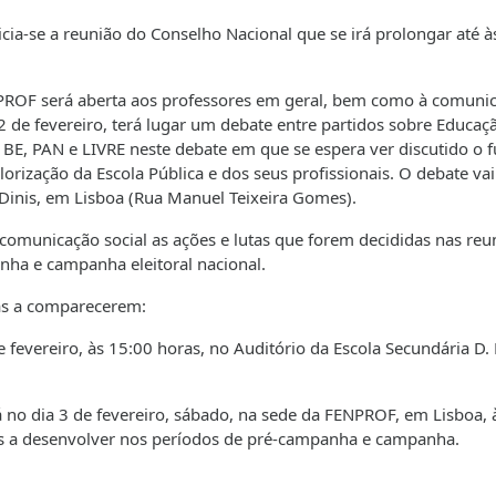
inicia-se a reunião do Conselho Nacional que se irá prolongar até 
PROF será aberta aos professores em geral, bem como à comuni
 2 de fevereiro, terá lugar um debate entre partidos sobre Educaçã
 BE, PAN e LIVRE neste debate em que se espera ver discutido o f
orização da Escola Pública e dos seus profissionais. O debate vai
. Dinis, em Lisboa (Rua Manuel Teixeira Gomes).
comunicação social as ações e lutas que forem decididas nas reu
ha e campanha eleitoral nacional.
tas a comparecerem:
 de fevereiro, às 15:00 horas, no Auditório da Escola Secundária D. 
á no dia 3 de fevereiro, sábado, na sede da FENPROF, em Lisboa, 
tas a desenvolver nos períodos de pré-campanha e campanha.