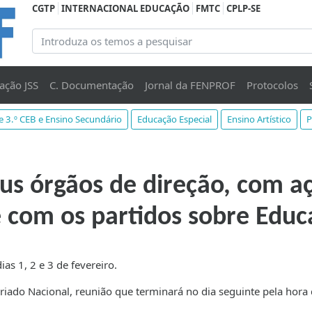
CGTP
INTERNACIONAL EDUCAÇÃO
FMTC
CPLP-SE
ação JSS
C. Documentação
Jornal da FENPROF
Protocolos
 e 3.º CEB e Ensino Secundário
Educação Especial
Ensino Artístico
P
s órgãos de direção, com aç
 com os partidos sobre Edu
s 1, 2 e 3 de fevereiro.
tariado Nacional, reunião que terminará no dia seguinte pela hora