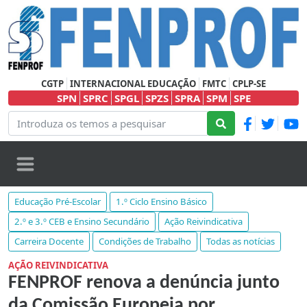
CGTP
INTERNACIONAL EDUCAÇÃO
FMTC
CPLP-SE
SPN
SPRC
SPGL
SPZS
SPRA
SPM
SPE
Educação Pré-Escolar
1.º Ciclo Ensino Básico
2.º e 3.º CEB e Ensino Secundário
Ação Reivindicativa
Carreira Docente
Condições de Trabalho
Todas as notícias
AÇÃO REIVINDICATIVA
FENPROF renova a denúncia junto
da Comissão Europeia por