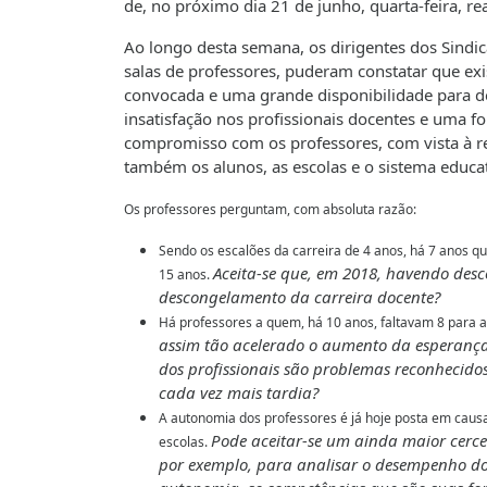
de, no próximo dia 21 de junho, quarta-feira, r
Ao longo desta semana, os dirigentes dos Sindic
salas de professores, puderam constatar que ex
convocada e uma grande disponibilidade para 
insatisfação nos profissionais docentes e uma f
compromisso com os professores, com vista à r
também os alunos, as escolas e o sistema educat
Os professores perguntam, com absoluta razão:
Sendo os escalões da carreira de 4 anos, há 7 anos q
Aceita-se que, em 2018, havendo des
15 anos.
descongelamento da carreira docente?
Há professores a quem, há 10 anos, faltavam 8 para a
assim tão acelerado o aumento da esperança 
dos profissionais são problemas reconhecid
cada vez mais tardia?
A autonomia dos professores é já hoje posta em causa
Pode aceitar-se um ainda maior cerc
escolas.
por exemplo, para analisar o desempenho do