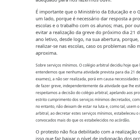
É importante que o Ministério da Educação e 
um lado, porque é necessário dar resposta a p
escolas e o trabalho com os alunos; mas, por out
evitar a realização da greve do próximo dia 21
ano letivo, desde logo, na sua abertura, porque
realizar-se nas escolas, caso os problemas não 
aproxima.
Sobre serviços mínimos. O colégio arbitral decidiu hoje que
entendemos que nenhuma atividade prevista para dia 21 de j
exames), a não ser realizada, porá em causa necessidades 
de fazer greve, independentemente da atividade que lhe es
respeitamos a decisão do colégio arbitral, apelando aos p
estrito cumprimento dos serviços mínimos decretados, co
no entanto, não deixam de estar na luta e, como tal, usem o
arbitral, ao decretar estes serviços mínimos, estabeleceu o
convocados mais do que os estabelecidos no acórdão.
O protesto não fica debilitado com a realização
isso que faz baixar o nível de indignação dos pr