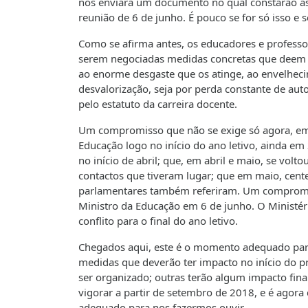
nos enviará um documento no qual constarão as 
reunião de 6 de junho. É pouco se for só isso e 
Como se afirma antes, os educadores e profess
serem negociadas medidas concretas que deem re
ao enorme desgaste que os atinge, ao envelhecim
desvalorização, seja por perda constante de aut
pelo estatuto da carreira docente.
Um compromisso que não se exige só agora, em c
Educação logo no início do ano letivo, ainda em
no início de abril; que, em abril e maio, se vol
contactos que tiveram lugar; que em maio, cen
parlamentares também referiram. Um compromis
Ministro da Educação em 6 de junho. O Ministé
conflito para o final do ano letivo.
Chegados aqui, este é o momento adequado par
medidas que deverão ter impacto no início do p
ser organizado; outras terão algum impacto fi
vigorar a partir de setembro de 2018, e é agora
adequado para nos fazermos ouvir.