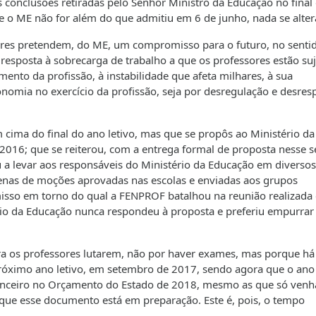
conclusões retiradas pelo Senhor Ministro da Educação no final
se o ME não for além do que admitiu em 6 de junho, nada se alter
ores pretendem, do ME, um compromisso para o futuro, no senti
sposta à sobrecarga de trabalho a que os professores estão suj
ento da profissão, à instabilidade que afeta milhares, à sua
onomia no exercício da profissão, seja por desregulação e desres
ima do final do ano letivo, mas que se propôs ao Ministério da
 2016; que se reiterou, com a entrega formal de proposta nesse s
tou a levar aos responsáveis do Ministério da Educação em diversos
tenas de moções aprovadas nas escolas e enviadas aos grupos
so em torno do qual a FENPROF batalhou na reunião realizada
rio da Educação nunca respondeu à proposta e preferiu empurrar
a os professores lutarem, não por haver exames, mas porque há
róximo ano letivo, em setembro de 2017, sendo agora que o ano 
nanceiro no Orçamento do Estado de 2018, mesmo as que só ven
 que esse documento está em preparação. Este é, pois, o tempo