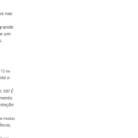
os nas
grande
de um
s
 12 ou
nta o
m 10? É
imento
entação
de muitas
ência,