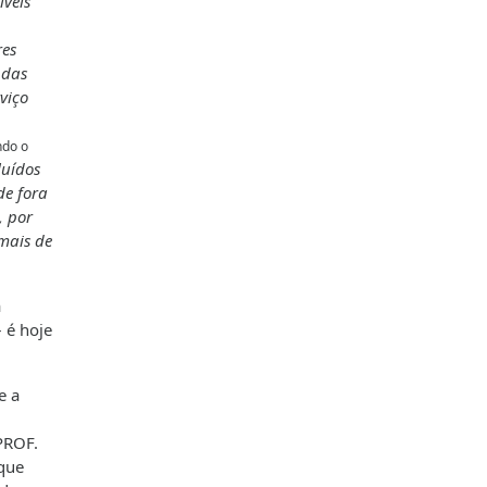
íveis
res
 das
viço
ndo o
luídos
de fora
, por
 mais de
a
 é hoje
e a
PROF.
 que