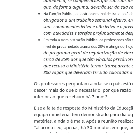
autonomia, se competências que são suas fore
que, de forma alguma, deverão ser da sua r
Na Função Pública, o horário semanal de trabalho é de
obrigados a um trabalho semanal efetivo, em
suas componentes letiva e não letiva e o pr
com atividades e tarefas profundamente des
Em toda a Administração Pública, os professores são 
nível de precariedade acima dos 20% e atingindo, hoj
do programa geral de regularização de víncu
cerca de 85% dos que têm vínculos precários?
que recusa o Ministério tornar transparente 
800 vagas que deveriam ter sido colocadas a
Os professores perguntam ainda: se o país está
descer mais do que o necessário, por que razão 
inferior ao que recebiam há 7 anos?
E se a falta de resposta do Ministério da Educaç
equipa ministerial tem demonstrado para dialo
matérias, ainda o é mais. Após a reunião reali
Tal aconteceu, apenas, há 30 minutos em que, p