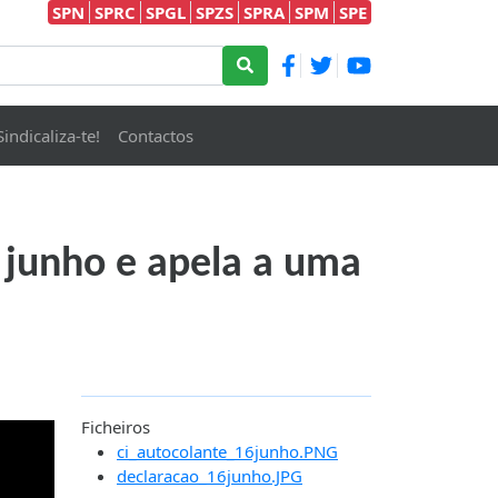
SPN
SPRC
SPGL
SPZS
SPRA
SPM
SPE
Sindicaliza-te!
Contactos
 junho e apela a uma
Ficheiros
ci_autocolante_16junho.PNG
declaracao_16junho.JPG