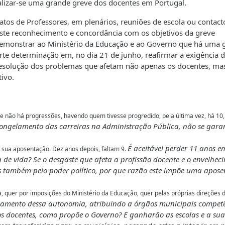
ealizar-se uma grande greve dos docentes em Portugal.
atos de Professores, em plenários, reuniões de escola ou contact
iste reconhecimento e concordância com os objetivos da greve
demonstrar ao Ministério da Educação e ao Governo que há uma 
orte determinação em, no dia 21 de junho, reafirmar a exigência 
esolução dos problemas que afetam não apenas os docentes, ma
ivo.
ue não há progressões, havendo quem tivesse progredido, pela última vez, há 10,
congelamento das carreiras na Administração Pública, não se gara
É aceitável perder 11 anos e
 sua aposentação. Dez anos depois, faltam 9.
de vida? Se o desgaste que afeta a profissão docente e o envelhec
os também pelo poder político, por que razão este impõe uma apos
, quer por imposições do Ministério da Educação, quer pelas próprias direções 
eamento dessa autonomia, atribuindo a órgãos municipais compet
s docentes, como propõe o Governo? E ganharão as escolas e a sua