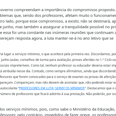
o Governo compreendam a importância do compromisso proposto.
roblemas que, sendo dos professores, afetam muito o funcioname
ro lado, porque esse compromisso, a existir, não se destinará, a
 de junho, mas também a assegurar a tranquilidade possível no p
, e essa foi uma constante nas inúmeras reuniões que continuam 
mereçam resposta agora, a luta manter-se-á no ano letivo que se
 há lugar a serviços mínimos, o que acontece pela primeira vez. Discordamos, po
unho (aulas, conselhos de turma para avaliação, provas aferidas no 1.º Ciclo ou
sociais impreteríveis. Como tal, nenhum professor ou educador deveria estar i
tá atribuída nesse dia. Contudo, como sempre afirmámos, ainda que discordando
rofessores que forem convocados para o serviço de exames ou provas de aferição
mpareçam. Compareçam, mas não deixem de assinalar que, não podendo estar e
 autocolante “
PROFESSORES EM LUTA; SERVIÇOS MÍNIMOS
”. Destacamos que o 
 número de professores que ficará adstrito à sua prestação. Não poderão, por iss
 dos serviços mínimos, pois, como sabe o Ministério da Educação,
ofessores; pelo contrário, impedidos de fazer greve, os professor