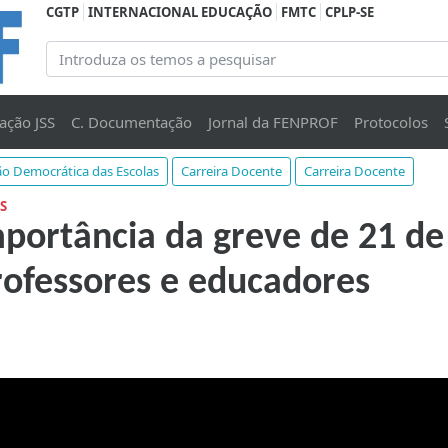
CGTP
INTERNACIONAL EDUCAÇÃO
FMTC
CPLP-SE
ação JSS
C. Documentação
Jornal da FENPROF
Protocolos
o Democrática das Escolas
Carreira Docente
Carreira Docente
S
portância da greve de 21 de
rofessores e educadores