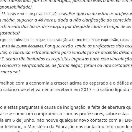
m transferidas para os municípios, passando estes a intervir em n
esponsabilidade?
Por que razão estão os professo
 35 horas e no setor privado de 40 horas.
 média, superior a 46 horas, dada a não clarificação do conteúdo
eenchimento das horas de redução por desgaste idade e tempo de ser
gastantes?
o grupo profissional em que a contratação a termo tem maior expressão, coloca
Por que razão, tendo os professores sido exc
e, mais de 25.000 docentes.
los, o concurso extraordinário para vinculação de docentes deixa 
 E, sendo tão limitados os requisitos impostos para essa vinculação
o concurso, verificando se, de forma ilegal, foram ou não cortadas
 concurso?
 melhor, com a economia a crescer acima do esperado e o défice 
o salário que efetivamente recebem em 2017 – o salário líquido –
ão a estas perguntas é causa de indignação, a falta de abertura qu
gar e assumir um compromisso com os professores, sobre estas
zada em 6 de junho, não houve qualquer novo contacto com a FEN
or telefone, o Ministério da Educação nos contactou informando