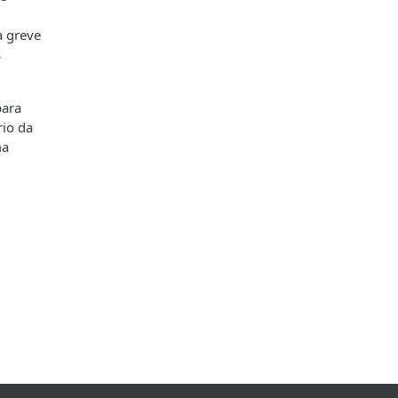
a greve
s
para
rio da
ma