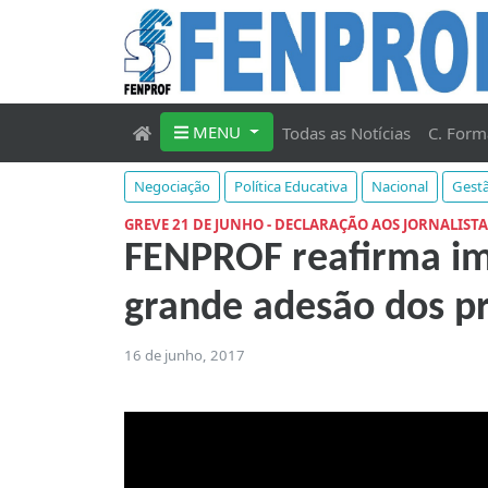
MENU
Todas as Notícias
C. Form
Negociação
Política Educativa
Nacional
Gestã
GREVE 21 DE JUNHO - DECLARAÇÃO AOS JORNALISTA
FENPROF reafirma im
grande adesão dos p
16 de junho, 2017