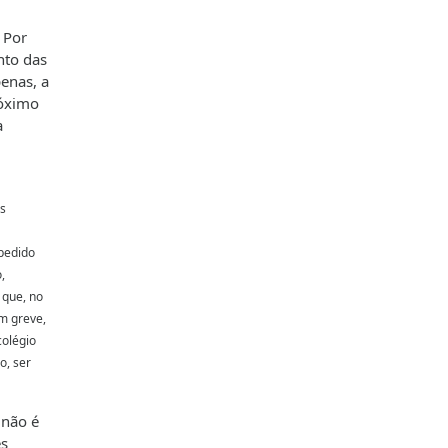
 Por
nto das
penas, a
róximo
a
is
mpedido
,
 que, no
m greve,
colégio
o, ser
 não é
es