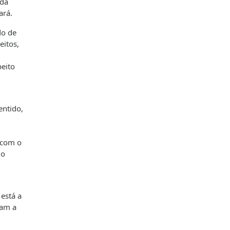
 da
ará.
do de
eitos,
peito
entido,
 com o
 o
está a
ham a