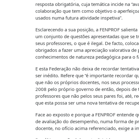
resposta obrigatória, cuja temática incide na “a
colaboração que tem como objetivo o aperfeiçoa
usados numa futura atividade inspetiva”.
Esclarecendo a sua posição, a FENPROF salienta 
um conjunto de questões apresentadas que se 
seus professores, o que é ilegal. De facto, colo
obrigados a fazer uma apreciação valorativa d
conhecimentos de natureza pedagógica para o faz
E esta Federação não deixa de recordar tentativ
ser inédito. Refere que “é importante recordar q
que não os próprios docentes, nos seus proces
2008 pelo próprio governo de então, depois de t
professores que não pelos seus pares foi, até, 
que esta possa ser uma nova tentativa de recupe
Face ao exposto e porque a FENPROF entende qu
de avaliação do desempenho, numa forma de pres
docente, no ofício acima referenciado, exige a 