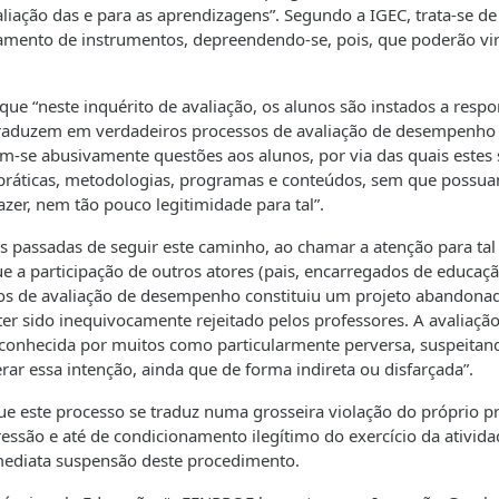
valiação das e para as aprendizagens”. Segundo a IGEC, trata-se d
mento de instrumentos, depreendendo-se, pois, que poderão vir
que “neste inquérito de avaliação, os alunos são instados a resp
traduzem em verdadeiros processos de avaliação de desempenho
cam-se abusivamente questões aos alunos, por via das quais estes
e práticas, metodologias, programas e conteúdos, sem que possu
er, nem tão pouco legitimidade para tal”.
as passadas de seguir este caminho, ao chamar a atenção para tal
ue a participação de outros atores (pais, encarregados de educaçã
sos de avaliação de desempenho constituiu um projeto abandon
er sido inequivocamente rejeitado pelos professores. A avaliaçã
reconhecida por muitos como particularmente perversa, suspeitan
rar essa intenção, ainda que de forma indireta ou disfarçada”.
e este processo se traduz numa grosseira violação do próprio p
são e até de condicionamento ilegítimo do exercício da ativida
imediata suspensão deste procedimento.