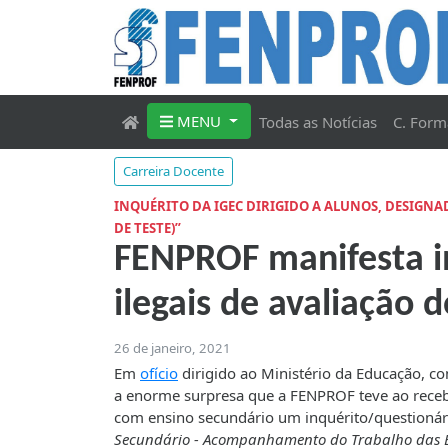
MENU
Todas as Notícias
C. Form
Carreira Docente
INQUÉRITO DA IGEC DIRIGIDO A ALUNOS, DESIGN
DE TESTE)”
FENPROF manifesta in
ilegais de avaliação
26 de janeiro, 2021
Em
ofício
dirigido ao Ministério da Educação, co
a enorme surpresa que a FENPROF teve ao recebe
com ensino secundário um inquérito/questionário
Secundário - Acompanhamento do Trabalho das Esc