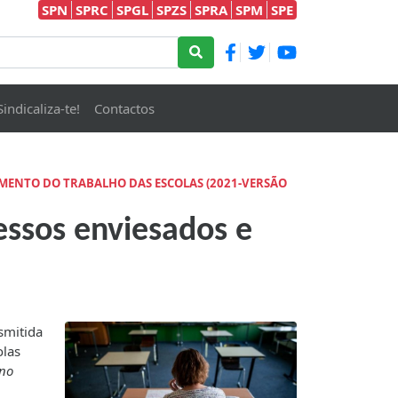
SPN
SPRC
SPGL
SPZS
SPRA
SPM
SPE
Sindicaliza-te!
Contactos
MENTO DO TRABALHO DAS ESCOLAS (2021-VERSÃO
essos enviesados e
smitida
olas
ino