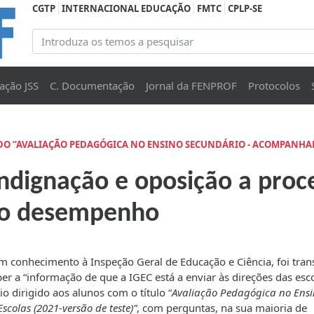
CGTP
INTERNACIONAL EDUCAÇÃO
FMTC
CPLP-SE
ação JSS
C. Documentação
Jornal da FENPROF
Protocolos
ADO “AVALIAÇÃO PEDAGÓGICA NO ENSINO SECUNDÁRIO - ACOMPANHA
dignação e oposição a proc
 do desempenho
m conhecimento à Inspeção Geral de Educação e Ciência, foi tran
r a “informação de que a IGEC está a enviar às direções das esc
 dirigido aos alunos com o título “
Avaliação Pedagógica no Ens
olas (2021-versão de teste)”
, com perguntas, na sua maioria de