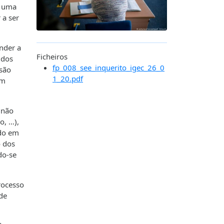
e uma
 a ser
onder a
Ficheiros
 dos
fp_008_see_inquerito_igec_26_0
 são
1_20.pdf
am
 não
o, …),
ado em
o dos
do-se
rocesso
de