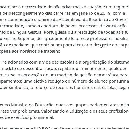
acam-se: a necessidade de não adiar mais a criação e um regime
ia de descongelamento das carreiras em janeiro de 2018, com a
am recomendação unânime da Assembleia da República ao Govern
recariedade, como a abertura de novos processos de vinculação
nto de Língua Gestual Portuguesa ou a resolução de todas as sit
 Ensino Superior, designadamente leitores e professores auxiliar
ção de medidas que contribuam para atenuar o desgaste do corp
peita aos horários de trabalho.
 relacionados com a vida das escolas e a organização do sistema
odelo de descentralização, rejeitando liminarmente, qualquer
em curso; a aprovação de um modelo de gestão democrática para
rupamentos; uma efetiva redução do número de alunos por turma
ter simbólico; o reforço de recursos humanos nas escolas, seja
er ao Ministro da Educação, quer aos grupos parlamentares, nela
esolver problemas, valorizando a Educação e os seus profissiona
 de exercício profissional.
 terça-feira, pela FENPROF ao Governo e aos grupos parlamentar