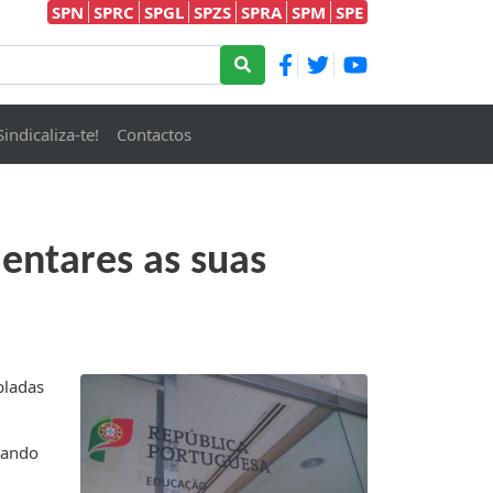
SPN
SPRC
SPGL
SPZS
SPRA
SPM
SPE
Sindicaliza-te!
Contactos
entares as suas
pladas
sando