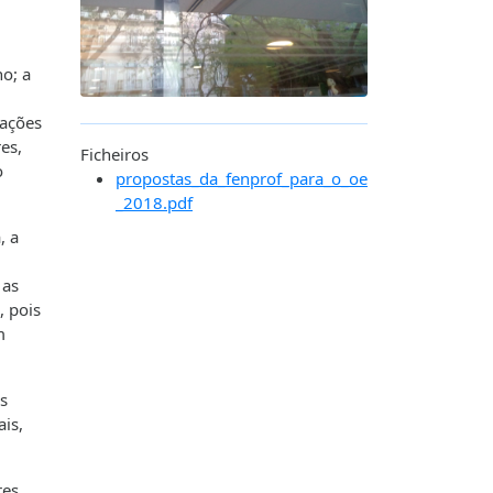
o; a
uações
es,
Ficheiros
o
propostas_da_fenprof_para_o_oe
_2018.pdf
, a
 as
, pois
m
s
is,
es.