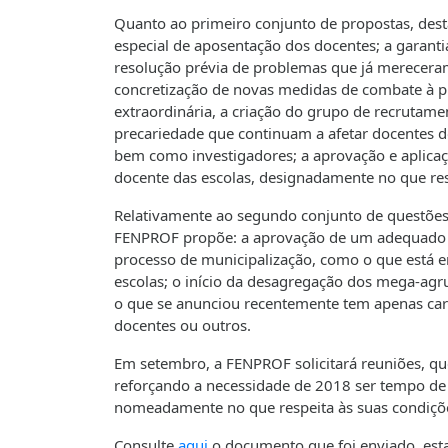
Quanto ao primeiro conjunto de propostas, dest
especial de aposentação dos docentes; a garant
resolução prévia de problemas que já merecer
concretização de novas medidas de combate à p
extraordinária, a criação do grupo de recrutame
precariedade que continuam a afetar docentes do
bem como investigadores; a aprovação e aplica
docente das escolas, designadamente no que res
Relativamente ao segundo conjunto de questões,
FENPROF propõe: a aprovação de um adequado m
processo de municipalização, como o que está 
escolas; o início da desagregação dos mega-ag
o que se anunciou recentemente tem apenas cará
docentes ou outros.
Em setembro, a FENPROF solicitará reuniões, qu
reforçando a necessidade de 2018 ser tempo de r
nomeadamente no que respeita às suas condições
Consulte
aqui
o documento que foi enviado, esta