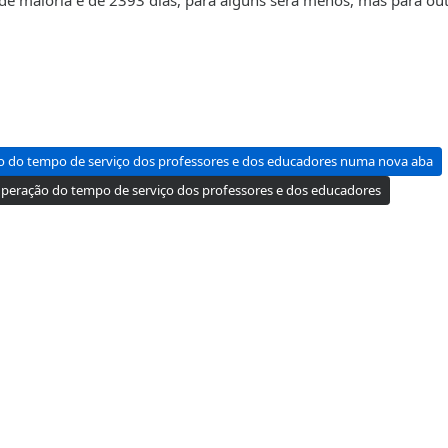
de maioria é de 2393 dias, para alguns será menos, mas para out
o do tempo de serviço dos professores e dos educadores numa nova aba
peração do tempo de serviço dos professores e dos educadores