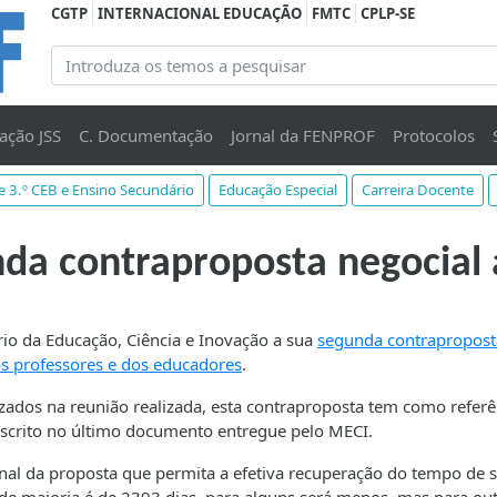
CGTP
INTERNACIONAL EDUCAÇÃO
FMTC
CPLP-SE
ação JSS
C. Documentação
Jornal da FENPROF
Protocolos
 e 3.º CEB e Ensino Secundário
Educação Especial
Carreira Docente
da contraproposta negocial
rio da Educação, Ciência e Inovação a sua
segunda contrapropost
os professores e dos educadores
.
zados na reunião realizada, esta contraproposta tem como referê
escrito no último documento entregue pelo MECI.
nal da proposta que permita a efetiva recuperação do tempo de s