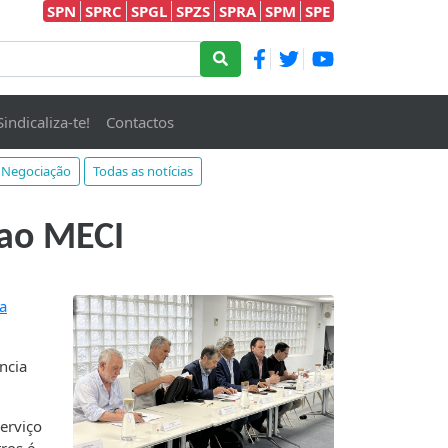
SPN
SPRC
SPGL
SPZS
SPRA
SPM
SPE
Sindicaliza-te!
Contactos
Negociação
Todas as notícias
 ao MECI
a
ncia
erviço