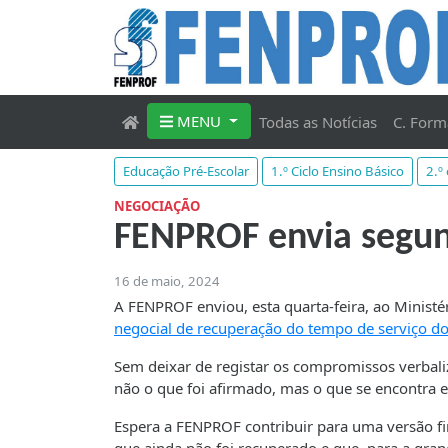
MENU
Todas as Notícias
C. Form
Educação Pré-Escolar
1.º Ciclo Ensino Básico
2.º
NEGOCIAÇÃO
FENPROF envia segun
16 de maio, 2024
A FENPROF enviou, esta quarta-feira, ao Ministé
negocial de recuperação do tempo de serviço d
Sem deixar de registar os compromissos verbali
não o que foi afirmado, mas o que se encontra 
Espera a FENPROF contribuir para uma versão fi