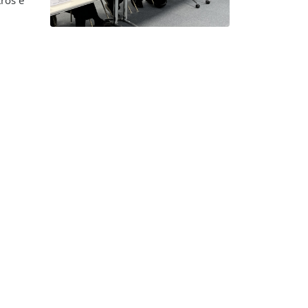
ros é