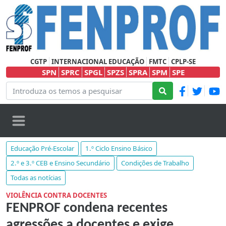
CGTP
INTERNACIONAL EDUCAÇÃO
FMTC
CPLP-SE
SPN
SPRC
SPGL
SPZS
SPRA
SPM
SPE
Educação Pré-Escolar
1.º Ciclo Ensino Básico
2.º e 3.º CEB e Ensino Secundário
Condições de Trabalho
Todas as notícias
VIOLÊNCIA CONTRA DOCENTES
FENPROF condena recentes
agressões a docentes e exige