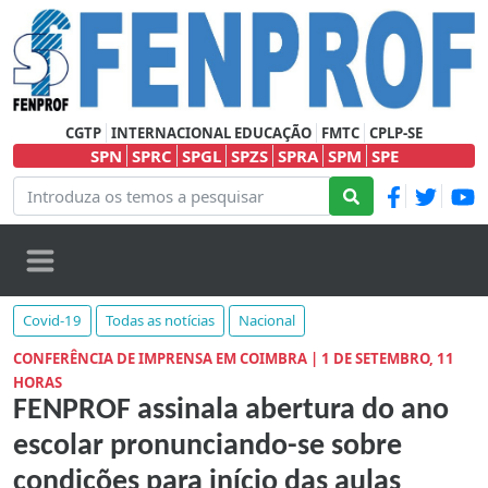
CGTP
INTERNACIONAL EDUCAÇÃO
FMTC
CPLP-SE
SPN
SPRC
SPGL
SPZS
SPRA
SPM
SPE
Covid-19
Todas as notícias
Nacional
CONFERÊNCIA DE IMPRENSA EM COIMBRA | 1 DE SETEMBRO, 11
HORAS
FENPROF assinala abertura do ano
escolar pronunciando-se sobre
condições para início das aulas