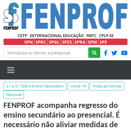
CGTP
INTERNACIONAL EDUCAÇÃO
FMTC
CPLP-SE
SPN
SPRC
SPGL
SPZS
SPRA
SPM
SPE
2.º e 3.º CEB e Ensino Secundário
Covid-19
Todas as notícias
Nacional
FENPROF acompanha regresso do
ensino secundário ao presencial. É
necessário não aliviar medidas de