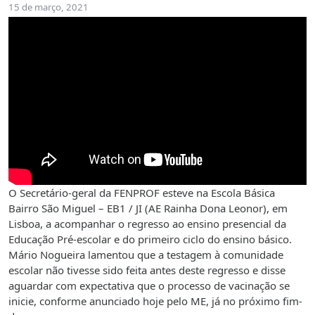
15 de março, 2021
O Secretário-geral da FENPROF esteve na Escola Básica
Bairro São Miguel – EB1 / JI (AE Rainha Dona Leonor), em
Lisboa, a acompanhar o regresso ao ensino presencial da
Educação Pré-escolar e do primeiro ciclo do ensino básico.
Mário Nogueira lamentou que a testagem à comunidade
escolar não tivesse sido feita antes deste regresso e disse
aguardar com expectativa que o processo de vacinação se
inicie, conforme anunciado hoje pelo ME, já no próximo fim-