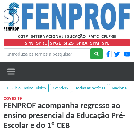
CGTP
INTERNACIONAL EDUCAÇÃO
FMTC
CPLP-SE
SPN
SPRC
SPGL
SPZS
SPRA
SPM
SPE
1.º Ciclo Ensino Básico
Covid-19
Todas as notícias
Nacional
COVID 19
FENPROF acompanha regresso ao
ensino presencial da Educação Pré-
Escolar e do 1º CEB