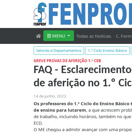
MENU
Todas as Notícias
C. Form
Setores e Departamentos
1.º Ciclo Ensino Básico
GREVE PROVAS DE AFERIÇÃO 1.º CEB
FAQ - Esclarecimento
de aferição no 1.º Cic
14 de junho, 2023
Os professores do 1.º Ciclo do Ensino Básico
de ensino para lutarem
, a que acrescem prob
de trabalho, incluindo horários, também no que 
ECD.
O ME chegou a admitir avançar com uma proposta