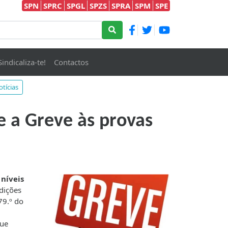
SPN
SPRC
SPGL
SPZS
SPRA
SPM
SPE
Sindicaliza-te!
Contactos
otícias
e a Greve às provas
 níveis
dições
79.º do
que