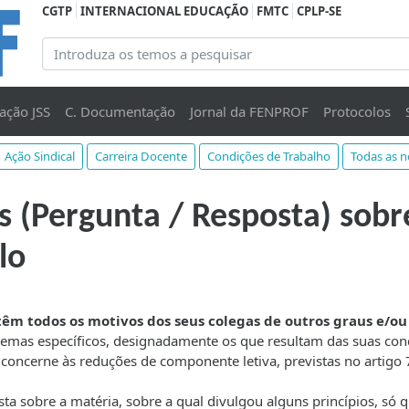
CGTP
INTERNACIONAL EDUCAÇÃO
FMTC
CPLP-SE
ação JSS
C. Documentação
Jornal da FENPROF
Protocolos
Ação Sindical
Carreira Docente
Condições de Trabalho
Todas as n
s (Pergunta / Resposta) sobr
lo
 têm todos os motivos dos seus colegas de outros graus e/ou
lemas específicos, designadamente os que resultam das suas con
concerne às reduções de componente letiva, previstas no artigo 
 sobre a matéria, sobre a qual divulgou alguns princípios, só 