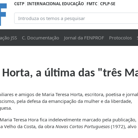
CGTP
INTERNACIONAL EDUCAÇÃO
FMTC
CPLP-SE
ação JSS
C. Documentação
Jornal da FENPROF
Protocolos
 Horta, a última das "três M
ares e amigos de Maria Teresa Horta, escritora, poetisa e jornal
fascismo, pela defesa da emancipação da mulher e da liberdade,
guesa.
 Maria Teresa Hora fica indelevelmente marcado pela publicação,
a Velho da Costa, da obra
Novas Cartas Portuguesas
(1972), alvo