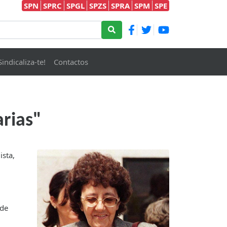
SPN
SPRC
SPGL
SPZS
SPRA
SPM
SPE
Sindicaliza-te!
Contactos
arias"
ista,
 de