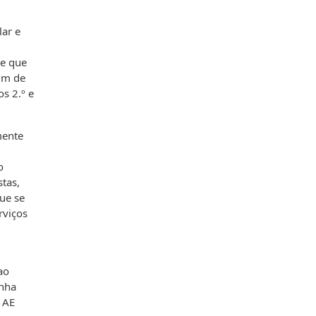
lar e
de que
fim de
s 2.º e
mente
o
stas,
ue se
rviços
ao
inha
; AE