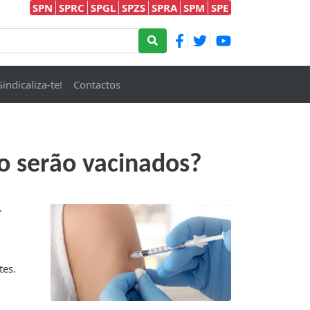
SPN
SPRC
SPGL
SPZS
SPRA
SPM
SPE
Sindicaliza-te!
Contactos
o serão vacinados?
r
tes.