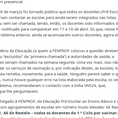
m presencial.
8 de março) foi tornado público que todos os docentes (Pré-Esco
iam contactar as escolas para ainda serem integrados nas listas;
u sem ser chamada, tendo, então, os docentes sido informados 
 notificado para comparecer em 17 e 18 de abril. Só que, nesse 
roblema anterior, ainda se acumularam outros docentes, agora do
istério da Educação (a quem a FENPROF colocou a questão direta
ou “excluídos” da “primeira chamada”) e autoridades de saúde, a
tes seriam chamados na semana seguinte. Uma vez mais, isso nã
 os serviços de vacinação e, por indicação destes, as escolas; e
esta remetia, novamente, para a saúde. Ninguém parece saber o q
unca houve qualquer erro na lista elaborada pela escola, os se
roblema, recomendaram o contacto com a linha SNS24, que,
que lhe perguntavam.
hegado à FENPROF, da Educação Pré-Escolar ao Ensino Básico e 
lguns agrupamentos de escolas em número muito elevado: AE Ra
2;
AE do Restelo – todos os docentes do 1.º Ciclo por vacinar