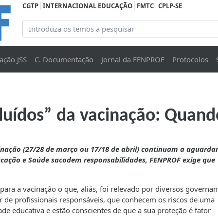
CGTP
INTERNACIONAL EDUCAÇÃO
FMTC
CPLP-SE
ação JSS
C. Documentação
Jornal da FENPROF
Protocolos
luídos” da vacinação: Quand
inação (27/28 de março ou 17/18 de abril) continuam a aguarda
ucação e Saúde sacodem responsabilidades, FENPROF exige que
ra a vacinação o que, aliás, foi relevado por diversos governan
ar de profissionais responsáveis, que conhecem os riscos de uma
e educativa e estão conscientes de que a sua proteção é fator