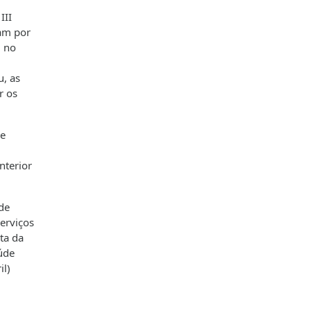
III
ram por
u no
u, as
r os
se
nterior
de
Serviços
ta da
úde
il)