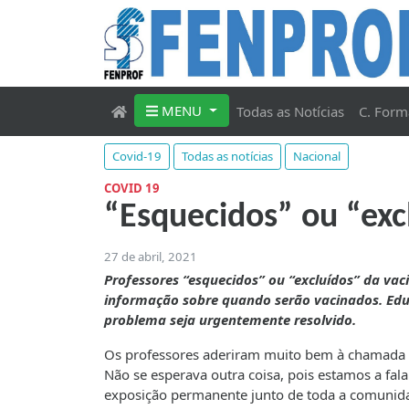
MENU
Todas as Notícias
C. Form
Covid-19
Todas as notícias
Nacional
COVID 19
“Esquecidos” ou “exc
27 de abril, 2021
Professores “esquecidos” ou “excluídos” da vac
informação sobre quando serão vacinados. Ed
problema seja urgentemente resolvido.
Os professores aderiram muito bem à chamada pa
Não se esperava outra coisa, pois estamos a fal
exposição permanente junto de toda a comunidad