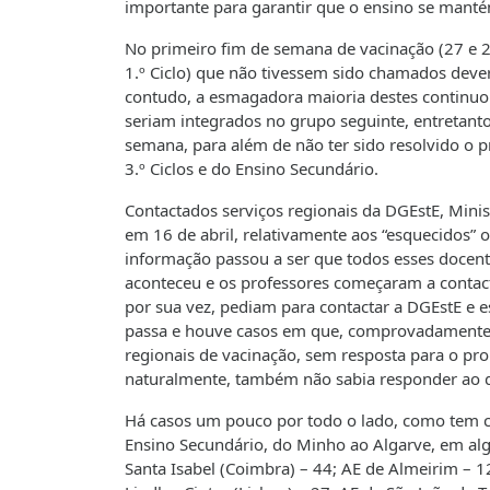
importante para garantir que o ensino se manté
No primeiro fim de semana de vacinação (27 e 2
1.º Ciclo) que não tivessem sido chamados dever
contudo, a esmagadora maioria destes continuo
seriam integrados no grupo seguinte, entretanto
semana, para além de não ter sido resolvido o p
3.º Ciclos e do Ensino Secundário.
Contactados serviços regionais da DGEstE, Min
em 16 de abril, relativamente aos “esquecidos” 
informação passou a ser que todos esses docen
aconteceu e os professores começaram a contactar
por sua vez, pediam para contactar a DGEstE e 
passa e houve casos em que, comprovadamente, n
regionais de vacinação, sem resposta para o p
naturalmente, também não sabia responder ao 
Há casos um pouco por todo o lado, como tem c
Ensino Secundário, do Minho ao Algarve, em a
Santa Isabel (Coimbra) – 44; AE de Almeirim – 1