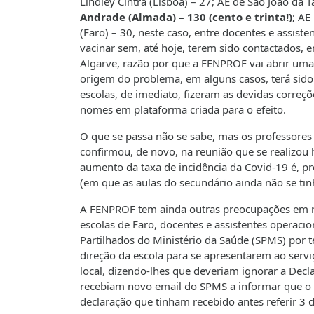
Lindley Cintra (Lisboa) – 27; AE de São João da 
Andrade (Almada) – 130 (cento e trinta!)
; AE
(Faro) – 30, neste caso, entre docentes e assis
vacinar sem, até hoje, terem sido contactados, 
Algarve, razão por que a FENPROF vai abrir uma
origem do problema, em alguns casos, terá sido
escolas, de imediato, fizeram as devidas correç
nomes em plataforma criada para o efeito.
O que se passa não se sabe, mas os professores
confirmou, de novo, na reunião que se realizou 
aumento da taxa de incidência da Covid-19 é, pr
(em que as aulas do secundário ainda não se tin
A FENPROF tem ainda outras preocupações em r
escolas de Faro, docentes e assistentes operaci
Partilhados do Ministério da Saúde (SPMS) por
direção da escola para se apresentarem ao serv
local, dizendo-lhes que deveriam ignorar a Declar
recebiam novo email do SPMS a informar que o p
declaração que tinham recebido antes referir 3 