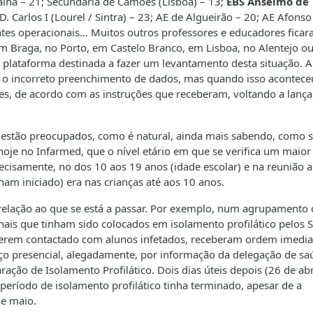
Talha – 21; Secundária de Camões (Lisboa) – 13;
EBS Anselmo de
 D. Carlos I (Lourel / Sintra) – 23; AE de Algueirão – 20; AE Afonso 
tentes operacionais… Muitos outros professores e educadores fica
em Braga, no Porto, em Castelo Branco, em Lisboa, no Alentejo o
 plataforma destinada a fazer um levantamento desta situação. A
 o incorreto preenchimento de dados, mas quando isso acontece
ões, de acordo com as instruções que receberam, voltando a lança
 estão preocupados, como é natural, ainda mais sabendo, como 
hoje no Infarmed, que o nível etário em que se verifica um maior
ecisamente, no dos 10 aos 19 anos (idade escolar) e na reunião a
ham iniciado) era nas crianças até aos 10 anos.
elação ao que se está a passar. Por exemplo, num agrupamento 
onais que tinham sido colocados em isolamento profilático pelos 
 terem contactado com alunos infetados, receberam ordem imedia
iço presencial, alegadamente, por informação da delegação de sa
ação de Isolamento Profilático. Dois dias úteis depois (26 de abr
eríodo de isolamento profilático tinha terminado, apesar de a
de maio.