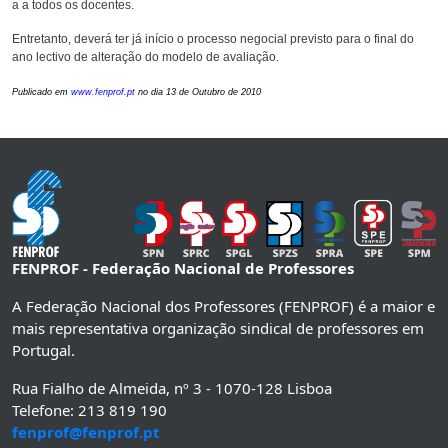
a a todos os docentes.
Entretanto, deverá ter já início o processo negocial previsto para o final do
ano lectivo de alteração do modelo de avaliação.
Publicado em
www.fenprof.pt
no dia 13 de Outubro de 2010
FENPROF - Federação Nacional de Professores
A Federação Nacional dos Professores (FENPROF) é a maior e
mais representativa organização sindical de professores em
Portugal.
Rua Fialho de Almeida, nº 3 - 1070-128 Lisboa
Telefone: 213 819 190
fenprof@fenprof.pt