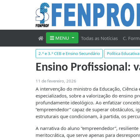
MENU
Todas as Notícias
C. Form
2.º e 3.º CEB e Ensino Secundário
Política Educativa
Ensino Profissional: 
11 de fevereiro, 2026
A intervenção do ministro da Educação, Ciência
especializados, sobre a valorização do ensino p
profundamente ideológico. Ao enfatizar conceit
“empreendedor” capaz de superar obstáculos, i
estruturais que condicionam, à partida, os percu
A narrativa do aluno “empreendedor”, resiliente 
meritocrática, que serve apenas para desresponsa