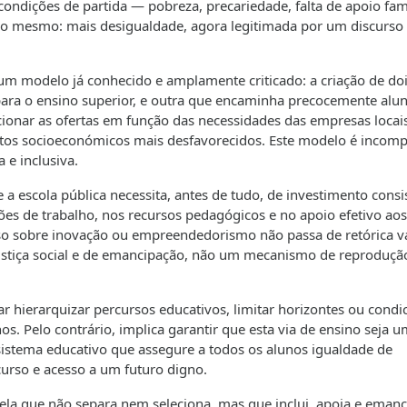
ondições de partida — pobreza, precariedade, falta de apoio fami
e o mesmo: mais desigualdade, agora legitimada por um discurso
 um modelo já conhecido e amplamente criticado: a criação de doi
 para o ensino superior, e outra que encaminha precocemente alu
ionar as ofertas em função das necessidades das empresas locais
tos socioeconómicos mais desfavorecidos. Este modelo é incomp
 e inclusiva.
 escola pública necessita, antes de tudo, de investimento consi
ções de trabalho, nos recursos pedagógicos e no apoio efetivo aos
so sobre inovação ou empreendedorismo não passa de retórica va
ustiça social e de emancipação, não um mecanismo de reproduçã
car hierarquizar percursos educativos, limitar horizontes ou condi
s. Pelo contrário, implica garantir que esta via de ensino seja 
sistema educativo que assegure a todos os alunos igualdade de
curso e acesso a um futuro digno.
la que não separa nem seleciona, mas que inclui, apoia e emanc