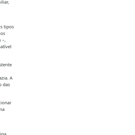
liar,
s tipos
nos
 –,
atível
stente
zia. A
o das
cionar
uma
ipa.