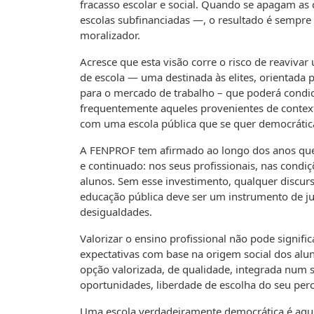
fracasso escolar e social. Quando se apagam as c
escolas subfinanciadas —, o resultado é sempr
moralizador.
Acresce que esta visão corre o risco de reavivar
de escola — uma destinada às elites, orientada
para o mercado de trabalho – que poderá condic
frequentemente aqueles provenientes de contex
com uma escola pública que se quer democrática
A FENPROF tem afirmado ao longo dos anos que a
e continuado: nos seus profissionais, nas condi
alunos. Sem esse investimento, qualquer discur
educação pública deve ser um instrumento de j
desigualdades.
Valorizar o ensino profissional não pode signifi
expectativas com base na origem social dos aluno
opção valorizada, de qualidade, integrada num 
oportunidades, liberdade de escolha do seu per
Uma escola verdadeiramente democrática é aque