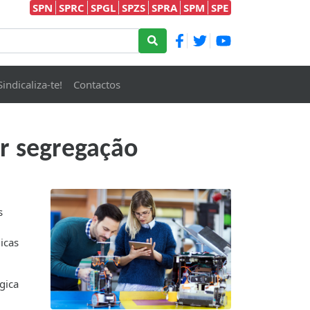
SPN
SPRC
SPGL
SPZS
SPRA
SPM
SPE
Sindicaliza-te!
Contactos
ar segregação
s
icas
gica