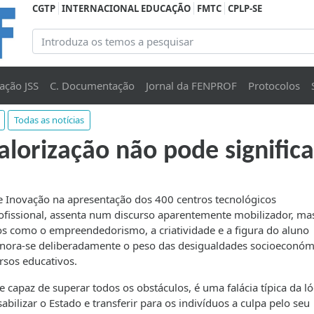
CGTP
INTERNACIONAL EDUCAÇÃO
FMTC
CPLP-SE
ação JSS
C. Documentação
Jornal da FENPROF
Protocolos
Todas as notícias
valorização não pode signific
 e Inovação na apresentação dos 400 centros tecnológicos
rofissional, assenta num discurso aparentemente mobilizador, ma
os como o empreendedorismo, a criatividade e a figura do aluno
gnora-se deliberadamente o peso das desigualdades socioeconóm
rsos educativos.
e capaz de superar todos os obstáculos, é uma falácia típica da ló
bilizar o Estado e transferir para os indivíduos a culpa pelo seu