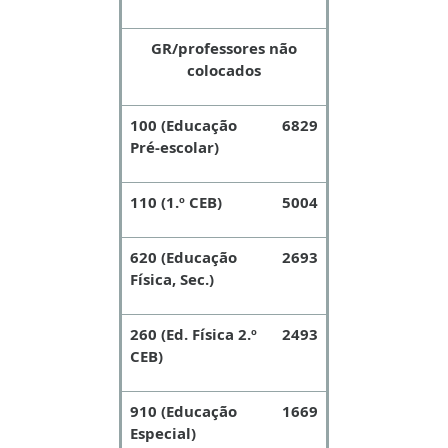
GR/professores não
colocados
100 (Educação
6829
Pré-escolar)
110 (1.º CEB)
5004
620 (Educação
2693
Física, Sec.)
260 (Ed. Física 2.º
2493
CEB)
910 (Educação
1669
Especial)