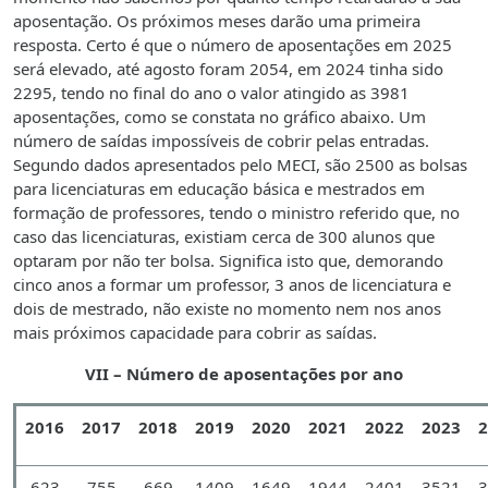
aposentação. Os próximos meses darão uma primeira
resposta. Certo é que o número de aposentações em 2025
será elevado, até agosto foram 2054, em 2024 tinha sido
2295, tendo no final do ano o valor atingido as 3981
aposentações, como se constata no gráfico abaixo. Um
número de saídas impossíveis de cobrir pelas entradas.
Segundo dados apresentados pelo MECI, são 2500 as bolsas
para licenciaturas em educação básica e mestrados em
formação de professores, tendo o ministro referido que, no
caso das licenciaturas, existiam cerca de 300 alunos que
optaram por não ter bolsa. Significa isto que, demorando
cinco anos a formar um professor, 3 anos de licenciatura e
dois de mestrado, não existe no momento nem nos anos
mais próximos capacidade para cobrir as saídas.
VII – Número de aposentações por ano
2016
2017
2018
2019
2020
2021
2022
2023
2
623
755
669
1409
1649
1944
2401
3521
3