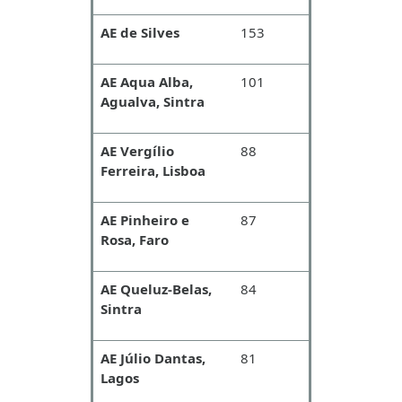
AE de Silves
153
AE Aqua Alba,
101
Agualva, Sintra
AE Vergílio
88
Ferreira, Lisboa
AE Pinheiro e
87
Rosa, Faro
AE Queluz-Belas,
84
Sintra
AE Júlio Dantas,
81
Lagos