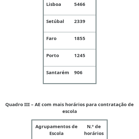
Lisboa
5466
Setúbal
2339
Faro
1855
Porto
1245
Santarém
906
Quadro III – AE com mais horários para contratação de
escola
Agrupamentos de
N.º de
Escola
horários