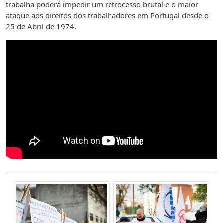
trabalha poderá impedir um retrocesso brutal e o maior
ataque aos direitos dos trabalhadores em Portugal desde o
25 de Abril de 1974.