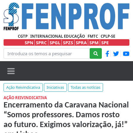
CGTP
INTERNACIONAL EDUCAÇÃO
FMTC
CPLP-SE
SPN
SPRC
SPGL
SPZS
SPRA
SPM
SPE
Ação Reivindicativa
Iniciativas
Todas as notícias
AÇÃO REIVINDICATIVA
Encerramento da Caravana Nacional
“Somos professores. Damos rosto
ao futuro. Exigimos valorização, já!”