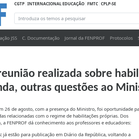
CGTP
INTERNACIONAL EDUCAÇÃO
FMTC
CPLP-SE
ação JSS
C. Documentação
Jornal da FENPROF
Protocolos
eunião realizada sobre habil
da, outras questões ao Mini
m 26 de agosto, com a presença do Ministro, foi oportunidade pa
as relacionadas com o regime de habilitações próprias. Dos
ro, a FENPROF dá conhecimento aos professores e educadores:
:
já estão para publicação em Diário da República, voltando a