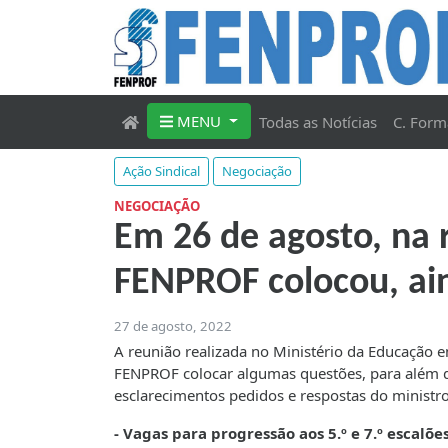
MENU
Todas as Notícias
C. Form
Ação Sindical
Negociação
NEGOCIAÇÃO
Em 26 de agosto, na r
FENPROF colocou, ain
27 de agosto, 2022
A reunião realizada no Ministério da Educação e
FENPROF colocar algumas questões, para além d
esclarecimentos pedidos e respostas do minist
- Vagas para progressão aos 5.º e 7.º escalões