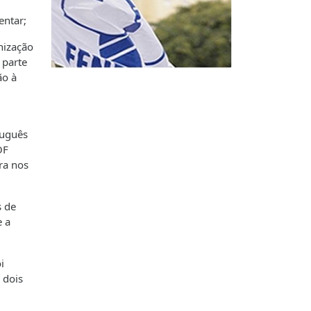
entar;
nização
 parte
ão à
tuguês
OF
ra nos
s de
e a
i
 dois