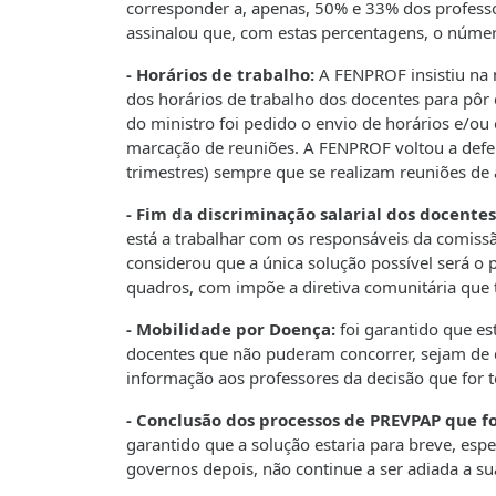
corresponder a, apenas, 50% e 33% dos professo
assinalou que, com estas percentagens, o númer
- Horários de trabalho:
A FENPROF insistiu na n
dos horários de trabalho dos docentes para pôr 
do ministro foi pedido o envio de horários e/ou 
marcação de reuniões. A FENPROF voltou a defen
trimestres) sempre que se realizam reuniões de a
- Fim da discriminação salarial dos docente
está a trabalhar com os responsáveis da comis
considerou que a única solução possível será o
quadros, com impõe a diretiva comunitária que 
- Mobilidade por Doença:
foi garantido que es
docentes que não puderam concorrer, sejam de 
informação aos professores da decisão que for
- Conclusão dos processos de PREVPAP que
garantido que a solução estaria para breve, es
governos depois, não continue a ser adiada a su