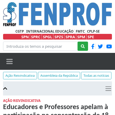
CGTP
INTERNACIONAL EDUCAÇÃO
FMTC
CPLP-SE
SPN
SPRC
SPGL
SPZS
SPRA
SPM
SPE
Ação Reivindicativa
Assembleia da República
Todas as notícias
AÇÃO REIVINDICATIVA
Educadores e Professores apelam à