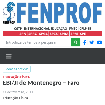
CGTP
INTERNACIONAL EDUCAÇÃO
FMTC
CPLP-SE
SPN
SPRC
SPGL
SPZS
SPRA
SPM
SPE
Todas as notícias
EDUCAÇÃO FÍSICA
EBI/JI de Montenegro – Faro
11 de fevereiro, 2011
Educação Física