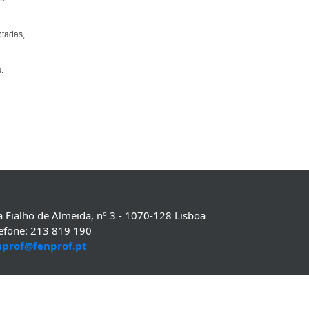
ptadas,
.
 Fialho de Almeida, nº 3 - 1070-128 Lisboa
lefone: 213 819 190
nprof@fenprof.pt