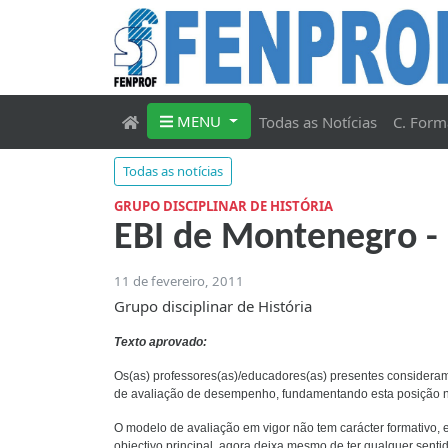
MENU
Todas as Notícias
C. Form
Todas as notícias
GRUPO DISCIPLINAR DE HISTÓRIA
EBI de Montenegro -
11 de fevereiro, 2011
Grupo disciplinar de História
Texto aprovado:
Os(as) professores(as)/educadores(as) presentes consideram
de avaliação de desempenho, fundamentando esta posição n
O modelo de avaliação em vigor não tem carácter formativo, e
objectivo principal, agora deixa mesmo de ter qualquer senti