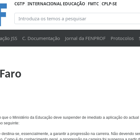
CGTP
INTERNACIONAL EDUCAÇÃO
FMTC
CPLP-SE
ação JSS
C. Documentação
Jornal da FENPROF
Protocolos
 Faro
 que o Ministério da Educação deve suspender de imediato a aplicação do actual
o seguinte:
 destina-se, essencialmente, a garantir a progressão na carreira. Não devendo se
do. Como é do conhecimento geral, a progressão na carreira foi suspensa a partir 