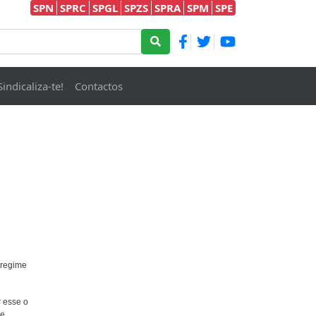
SPN
SPRC
SPGL
SPZS
SPRA
SPM
SPE
Sindicaliza-te!
Contactos
 regime
r esse o
de