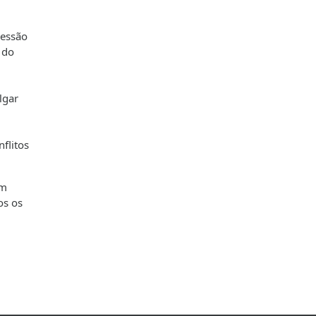
ressão
 do
lgar
flitos
um
os os