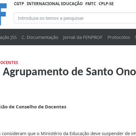
CGTP
INTERNACIONAL EDUCAÇÃO
FMTC
CPLP-SE
ação JSS
C. Documentação
Jornal da FENPROF
Protocolos
DOCENTES
- Agrupamento de Santo Onof
ião de Conselho de Docentes
s consideram que o Ministério da Educação deve suspender de i