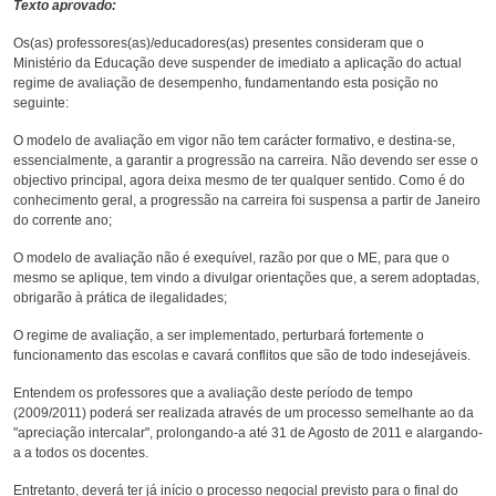
Texto aprovado:
Os(as) professores(as)/educadores(as) presentes consideram que o
Ministério da Educação deve suspender de imediato a aplicação do actual
regime de avaliação de desempenho, fundamentando esta posição no
seguinte:
O modelo de avaliação em vigor não tem carácter formativo, e destina-se,
essencialmente, a garantir a progressão na carreira. Não devendo ser esse o
objectivo principal, agora deixa mesmo de ter qualquer sentido. Como é do
conhecimento geral, a progressão na carreira foi suspensa a partir de Janeiro
do corrente ano;
O modelo de avaliação não é exequível, razão por que o ME, para que o
mesmo se aplique, tem vindo a divulgar orientações que, a serem adoptadas,
obrigarão à prática de ilegalidades;
O regime de avaliação, a ser implementado, perturbará fortemente o
funcionamento das escolas e cavará conflitos que são de todo indesejáveis.
Entendem os professores que a avaliação deste período de tempo
(2009/2011) poderá ser realizada através de um processo semelhante ao da
"apreciação intercalar", prolongando-a até 31 de Agosto de 2011 e alargando-
a a todos os docentes.
Entretanto, deverá ter já início o processo negocial previsto para o final do