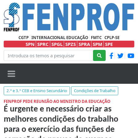
CGTP
INTERNACIONAL EDUCAÇÃO
FMTC
CPLP-SE
SPN
SPRC
SPGL
SPZS
SPRA
SPM
SPE
2.º e 3.º CEB e Ensino Secundário
Condições de Trabalho
FENPROF PEDE REUNIÃO AO MINISTRO DA EDUCAÇÃO
É urgente e necessário criar as
melhores condições do trabalho
para o exercício das funções de