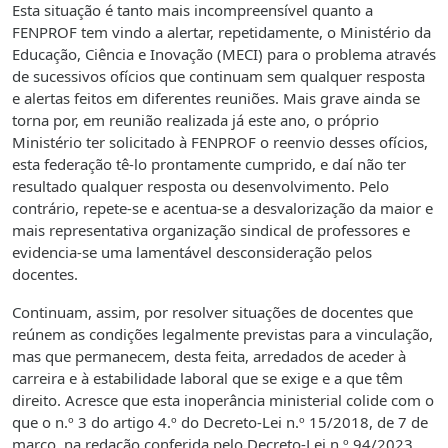
Esta situação é tanto mais incompreensível quanto a
FENPROF tem vindo a alertar, repetidamente, o Ministério da
Educação, Ciência e Inovação (MECI) para o problema através
de sucessivos ofícios que continuam sem qualquer resposta
e alertas feitos em diferentes reuniões. Mais grave ainda se
torna por, em reunião realizada já este ano, o próprio
Ministério ter solicitado à FENPROF o reenvio desses ofícios,
esta federação tê-lo prontamente cumprido, e daí não ter
resultado qualquer resposta ou desenvolvimento. Pelo
contrário, repete-se e acentua-se a desvalorização da maior e
mais representativa organização sindical de professores e
evidencia-se uma lamentável desconsideração pelos
docentes.
Continuam, assim, por resolver situações de docentes que
reúnem as condições legalmente previstas para a vinculação,
mas que permanecem, desta feita, arredados de aceder à
carreira e à estabilidade laboral que se exige e a que têm
direito. Acresce que esta inoperância ministerial colide com o
que o n.º 3 do artigo 4.º do Decreto-Lei n.º 15/2018, de 7 de
março, na redação conferida pelo Decreto-Lei n.º 94/2023,