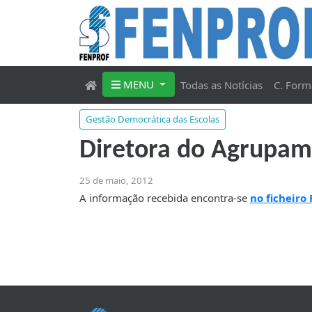
MENU
Todas as Notícias
C. Form
Gestão Democrática das Escolas
Diretora do Agrupame
25 de maio, 2012
A informação recebida encontra-se
no ficheiro