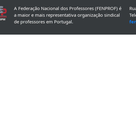
A Federação Nacional dos Professores (FENPROF) é
Rua
a maior e mais representativa organização sindical
Te
de professores em Portugal.
fe