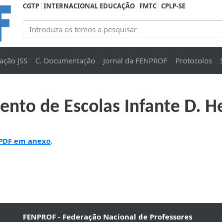
CGTP
INTERNACIONAL EDUCAÇÃO
FMTC
CPLP-SE
ação JSS
C. Documentação
Jornal da FENPROF
Protocolos
nto de Escolas Infante D. H
 PDF em anexo
.
FENPROF - Federação Nacional de Professores