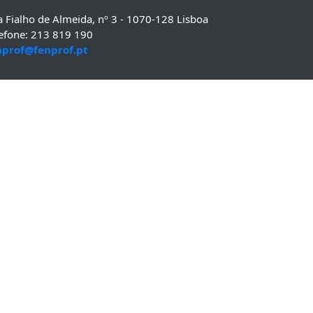
 Fialho de Almeida, nº 3 - 1070-128 Lisboa
lefone: 213 819 190
nprof@fenprof.pt