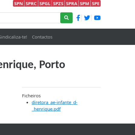
SPN
SPRC
SPGL
SPZS
SPRA
SPM
SPE
Sindicaliza-te!
Contactos
enrique, Porto
Ficheiros
diretora_ae-infante_d-
_henrique.pdf