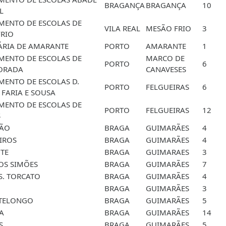
BRAGANÇA
BRAGANÇA
10
L
ENTO DE ESCOLAS DE
VILA REAL
MESÃO FRIO
3
RIO
ÁRIA DE AMARANTE
PORTO
AMARANTE
1
ENTO DE ESCOLAS DE
MARCO DE
PORTO
6
ORADA
CANAVESES
ENTO DE ESCOLAS D.
PORTO
FELGUEIRAS
6
FARIA E SOUSA
ENTO DE ESCOLAS DE
PORTO
FELGUEIRAS
12
S
ÇÃO
BRAGA
GUIMARÃES
4
EIROS
BRAGA
GUIMARÃES
4
NTE
BRAGA
GUIMARAES
3
OS SIMÕES
BRAGA
GUIMARÃES
7
 S. TORCATO
BRAGA
GUIMARÃES
4
BRAGA
GUIMARÃES
3
TELONGO
BRAGA
GUIMARÃES
5
LA
BRAGA
GUIMARÃES
14
S
BRAGA
GUIMARÃES
5