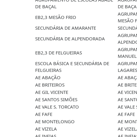
DE BAÇAL
DE BAÇA
AGRUPAM
EB2,3 MESÃO FRIO
MESÃO F
SECUNDÁRIA DE AMARANTE
SECUND
AGRUPAM
SECUNDÁRIA DE ALPENDORADA
ALPEND
AGRUPAM
EB2,3 DE FELGUEIRAS
MANUEL 
ESCOLA BÁSICA E SECUNDÁRIA DE
AGRUPAM
FELGUEIRAS
LAGARE
AE ABAÇÃO
AE ABA
AE BRITEIROS
AE BRIT
AE GIL VICENTE
AE VICE
AE SANTOS SIMÕES
AE SANT
AE VALE S. TORCATO
AE VALE
AE FAFE
AE FAFE
AE MONTELONGO
AE MON
AE VIZELA
AE VIZE
AE INFIAS
AE INFIA