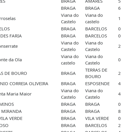
ES
BRAGA
AMARES
5
BRAGA
BRAGA
6
Viana do
Viana do
rroselas
1
Castelo
castelo
ELOS
BRAGA
BARCELOS
0
IDES FARIA
BRAGA
BARCELOS
0
Viana do
Viana do
nserrate
2
Castelo
Castelo
Viana do
Viana do
nte da Ola
0
castelo
Castelo
TERRAS DE
AS DE BOURO
BRAGA
2
BOURO
NIO CORREIA OLIVEIRA
BRAGA
ESPOSENDE
4
Viana do
Viana do
nta Maria Maior
4
Castelo
Castelo
IMINOS
BRAGA
BRAGA
0
E MIRANDA
BRAGA
BRAGA
8
VILA VERDE
BRAGA
VILA VERDE
0
GOSO
BRAGA
BARCELOS
2