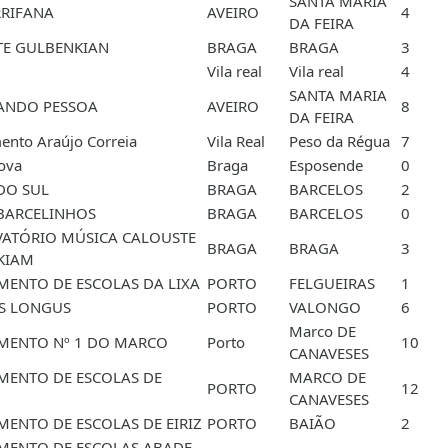
SANTA MARIA
RRIFANA
AVEIRO
4
DA FEIRA
TE GULBENKIAN
BRAGA
BRAGA
3
Vila real
Vila real
4
SANTA MARIA
ANDO PESSOA
AVEIRO
8
DA FEIRA
nto Araújo Correia
Vila Real
Peso da Régua
7
Cova
Braga
Esposende
0
DO SUL
BRAGA
BARCELOS
2
 BARCELINHOS
BRAGA
BARCELOS
0
ATÓRIO MÚSICA CALOUSTE
BRAGA
BRAGA
3
KIAM
ENTO DE ESCOLAS DA LIXA
PORTO
FELGUEIRAS
1
IS LONGUS
PORTO
VALONGO
6
Marco DE
MENTO Nº 1 DO MARCO
Porto
10
CANAVESES
ENTO DE ESCOLAS DE
MARCO DE
PORTO
12
CANAVESES
ENTO DE ESCOLAS DE EIRIZ
PORTO
BAIÃO
2
MENTO DE ESCOLAS ABADE