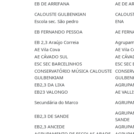
EB DE ARRIFANA
AE DE A
CALOUSTE GULBENKIAN
CALOUS
Escola sec. São pedro
ENA
EB FERNANDO PESSOA
AE FERN
EB 2,3 Araújo Correia
Agrupame
AE Vila Cova
AE Vila 
AE CÁVADO SUL
AE CÁVA
ESC SEC BARCELINHOS
ESC SEC
CONSERVATÓRIO MÚSICA CALOUSTE
CONSERV
GULBENKIAM
GULBEN
EB2,3 DA LIXA
AGRUPAM
EB23 VALONGO
AE VALL
Secundária do Marco
AGRUPA
AGRUPAM
EB2,3 DE SANDE
SANDE
EB2,3 ANCEDE
AGRUPAM
AGRUPAMENTO DE ESCOLAS ABADE
AGRUPA