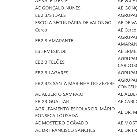
AE VALE D'ESTE
AE VALE 
AE GONÇALO NUNES
AE GON
EB2,3/S IDÃES
AGRUPA
ESCOLA SECUNDÁRIA DE VALONGO
AE DE V
Cerco
AE Cerco
AGRUPAM
EB2,3 AMARANTE
AMARAN
ES ERMESINDE
AE ERME
AGRUPA
EB2,3 TELÕES
CARDOS
EB2,3 LAGARES
AGRUPA
AGRUPA
EB2,3/S SANTA MARINHA DO ZEZERE
CONCEL
AE ALBERTO SAMPAIO
AE ALBE
EB 23 GUALTAR
AE CARL
AGRUPAMENTO ESCOLAS DR. MÁRIO
AE DR. 
FONSECA LOUSADA
AE MOSTEIRO E CÁVADO
AE MOST
AE DR FRANCISCO SANCHES
AE DR F