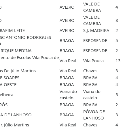
VALE DE
O
AVEIRO
4
CAMBRA
VALE DE
O
AVEIRO
8
CAMBRA
RAFIM LEITE
AVEIRO
S.J. MADEIRA
2
SC ANTONIO RODRIGUES
BRAGA
ESPOSENDE
5
O
NRIQUE MEDINA
BRAGA
ESPOSENDE
2
nto de Escolas Vila Pouca de
Vila Real
Vila Pouca
13
s Dr. Júlio Martins
Vila Real
Chaves
3
E SOARES
BRAGA
BRAGA
4
A OESTE
BRAGA
BRAGA
4
Viana do
Viana do
elheira
5
castelo
castelo
IRÓS
BRAGA
BRAGA
2
PÓVOA DE
ÓA DE LANHOSO
BRAGA
3
LANHOSO
r. Júlio Martins
Vila Real
Chaves
4