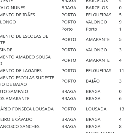
D'ESTE
BRAGA
BARCELOS
4
ÇALO NUNES
BRAGA
BARCELOS
0
MENTO DE IDÃES
PORTO
FELGUEIRAS
5
ALONGO
PORTO
VALONGO
9
Porto
Porto
1
ENTO DE ESCOLAS DE
PORTO
AMARANTE
5
TE
SINDE
PORTO
VALONGO
3
MENTO AMADEO SOUSA
PORTO
AMARANTE
4
O
MENTO DE LAGARES
PORTO
FELGUEIRAS
11
MENTO ESCOLAS SUDESTE
PORTO
BAIÃO
3
HO DE BAIÃO
RTO SAMPAIO
BRAGA
BRAGA
0
OS AMARANTE
BRAGA
BRAGA
6
MÁRIO FONSECA LOUSADA
PORTO
LOUSADA
13
EIRO E CÁVADO
BRAGA
BRAGA
4
RANCISCO SANCHES
BRAGA
BRAGA
8