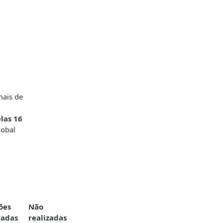
mais de
las 16
lobal
ões
Não
adas
realizadas