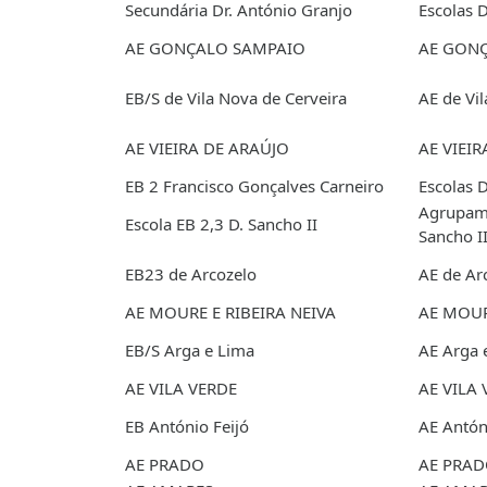
Secundária Dr. António Granjo
Escolas 
AE GONÇALO SAMPAIO
AE GON
EB/S de Vila Nova de Cerveira
AE de Vi
AE VIEIRA DE ARAÚJO
AE VIEI
EB 2 Francisco Gonçalves Carneiro
Escolas 
Agrupame
Escola EB 2,3 D. Sancho II
Sancho I
EB23 de Arcozelo
AE de Ar
AE MOURE E RIBEIRA NEIVA
AE MOUR
EB/S Arga e Lima
AE Arga 
AE VILA VERDE
AE VILA
EB António Feijó
AE Antón
AE PRADO
AE PRA