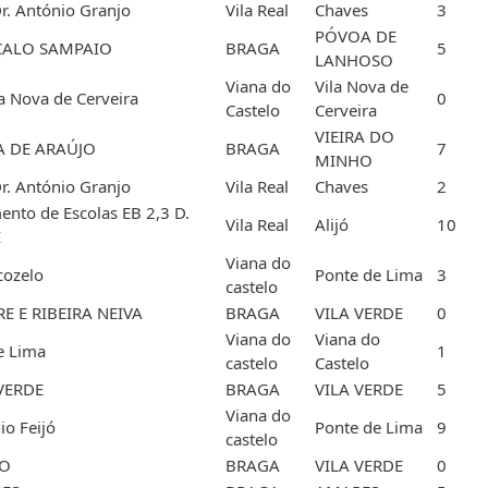
Dr. António Granjo
Vila Real
Chaves
3
PÓVOA DE
ÇALO SAMPAIO
BRAGA
5
LANHOSO
Viana do
Vila Nova de
la Nova de Cerveira
0
Castelo
Cerveira
VIEIRA DO
RA DE ARAÚJO
BRAGA
7
MINHO
Dr. António Granjo
Vila Real
Chaves
2
nto de Escolas EB 2,3 D.
Vila Real
Alijó
10
I
Viana do
cozelo
Ponte de Lima
3
castelo
E E RIBEIRA NEIVA
BRAGA
VILA VERDE
0
Viana do
Viana do
e Lima
1
castelo
Castelo
 VERDE
BRAGA
VILA VERDE
5
Viana do
io Feijó
Ponte de Lima
9
castelo
DO
BRAGA
VILA VERDE
0