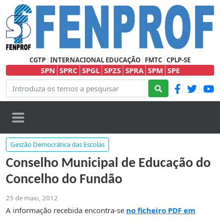
CGTP
INTERNACIONAL EDUCAÇÃO
FMTC
CPLP-SE
SPN
SPRC
SPGL
SPZS
SPRA
SPM
SPE
Gestão Democrática das Escolas
Conselho Municipal de Educação do
Concelho do Fundão
25 de maio, 2012
A informação recebida encontra-se
no ficheiro PDF em