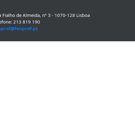
 Fialho de Almeida, nº 3 - 1070-128 Lisboa
lefone: 213 819 190
nprof@fenprof.pt