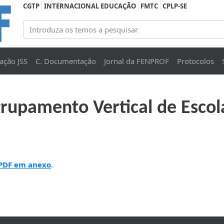
CGTP
INTERNACIONAL EDUCAÇÃO
FMTC
CPLP-SE
ação JSS
C. Documentação
Jornal da FENPROF
Protocolos
rupamento Vertical de Escola
 PDF em anexo
.