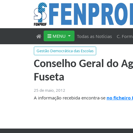
MENU
Todas as Notícias
C. Form
Gestão Democrática das Escolas
Conselho Geral do Ag
Fuseta
25 de maio, 2012
A informação recebida encontra-se
no ficheiro