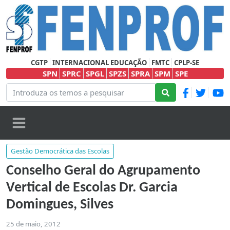
CGTP
INTERNACIONAL EDUCAÇÃO
FMTC
CPLP-SE
SPN
SPRC
SPGL
SPZS
SPRA
SPM
SPE
Gestão Democrática das Escolas
Conselho Geral do Agrupamento
Vertical de Escolas Dr. Garcia
Domingues, Silves
25 de maio, 2012